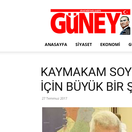
Gazete
Güney
ANASAYFA
SIYASET
EKONOMI
G
KAYMAKAM SOY
İÇİN BÜYÜK BİR
27 Temmuz 2017