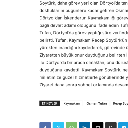
Soytürk, daha görev yeri olan Dörtyol’da tanı
dostluklarını bugünlere kadar getiren Osman
Dörtyol’dan İskenderun Kaymakamlığı görevi
bağlı devlet adamı olduğunu ifade eden Tu
Tufan, Dörtyol’da görev yaptığı süre zarfınd
belirtti. Tufan, Kaymakam Recep Soytürk’ün 
yürekten inandığnı kaydederek, görevinde üs
Ziyaretten büyük onur duyduğunu belirten
ile Dörtyol’da bir arada olmaktan, onu dürü
duyduğunu kaydetti. Kaymakam Soytürk, ner
milletimize güzel hizmetlerle gönüllerinde 
Ziyaret daha sonra sohbet ortamında devam
ETIKETLER
Kaymakam
Osman Tufan
Recep Soy