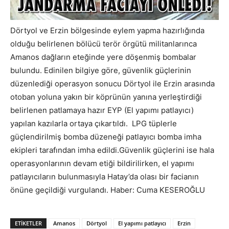
Dörtyol ve Erzin bölgesinde eylem yapma hazırlığında
olduğu belirlenen bölücü terör örgütü militanlarınca
Amanos dağların eteğinde yere döşenmiş bombalar
bulundu. Edinilen bilgiye göre, güvenlik güçlerinin
düzenlediği operasyon sonucu Dörtyol ile Erzin arasında
otoban yoluna yakın bir köprünün yanına yerleştirdiği
belirlenen patlamaya hazır EYP (El yapımı patlayıcı)
yapılan kazılarla ortaya çıkartıldı. LPG tüplerle
güçlendirilmiş bomba düzeneği patlayıcı bomba imha
ekipleri tarafından imha edildi.Güvenlik güçlerini ise hala
operasyonlarının devam etiği bildirilirken, el yapımı
patlayıcıların bulunmasıyla Hatay’da olası bir facianın
önüne geçildiği vurgulandı. Haber: Cuma KESEROĞLU
ETIKETLER
Amanos
Dörtyol
El yapımı patlayıcı
Erzin