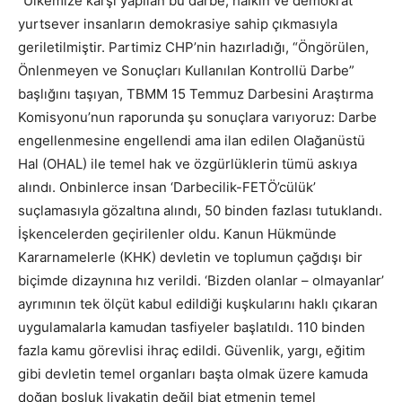
“Ülkemize karşı yapılan bu darbe, halkın ve demokrat
yurtsever insanların demokrasiye sahip çıkmasıyla
geriletilmiştir. Partimiz CHP’nin hazırladığı, “Öngörülen,
Önlenmeyen ve Sonuçları Kullanılan Kontrollü Darbe”
başlığını taşıyan, TBMM 15 Temmuz Darbesini Araştırma
Komisyonu’nun raporunda şu sonuçlara varıyoruz: Darbe
engellenmesine engellendi ama ilan edilen Olağanüstü
Hal (OHAL) ile temel hak ve özgürlüklerin tümü askıya
alındı. Onbinlerce insan ‘Darbecilik-FETÖ’cülük’
suçlamasıyla gözaltına alındı, 50 binden fazlası tutuklandı.
İşkencelerden geçirilenler oldu. Kanun Hükmünde
Kararnamelerle (KHK) devletin ve toplumun çağdışı bir
biçimde dizaynına hız verildi. ‘Bizden olanlar – olmayanlar’
ayrımının tek ölçüt kabul edildiği kuşkularını haklı çıkaran
uygulamalarla kamudan tasfiyeler başlatıldı. 110 binden
fazla kamu görevlisi ihraç edildi. Güvenlik, yargı, eğitim
gibi devletin temel organları başta olmak üzere kamuda
doğan boşluk liyakatin değil biat etmenin temel