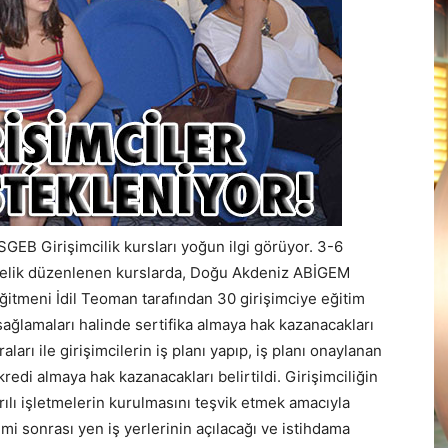
GEB Girişimcilik kursları yoğun ilgi görüyor. 3-6
önelik düzenlenen kurslarda, Doğu Akdeniz ABİGEM
itmeni İdil Teoman tarafından 30 girişimciye eğitim
m sağlamaları halinde sertifika almaya hak kazanacakları
ları ile girişimcilerin iş planı yapıp, iş planı onaylanan
 kredi almaya hak kazanacakları belirtildi. Girişimciliğin
rılı işletmelerin kurulmasını teşvik etmek amacıyla
imi sonrası yen iş yerlerinin açılacağı ve istihdama