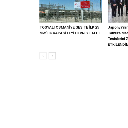
TOSYALI OSMANİYE GES’TE İLK 25
Japonya’nın
MW’LIK KAPASİTEYİ DEVREYE ALDI
Tamura Mas
Tesislerini 
ETKİLENDİM