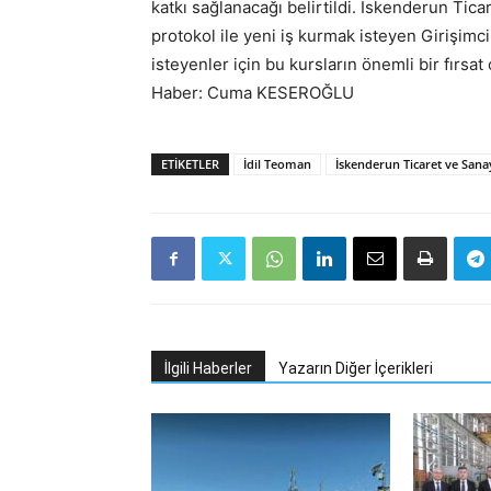
katkı sağlanacağı belirtildi. İskenderun Tic
protokol ile yeni iş kurmak isteyen Girişim
isteyenler için bu kursların önemli bir fırsat 
Haber: Cuma KESEROĞLU
ETIKETLER
İdil Teoman
İskenderun Ticaret ve Sana
İlgili Haberler
Yazarın Diğer İçerikleri