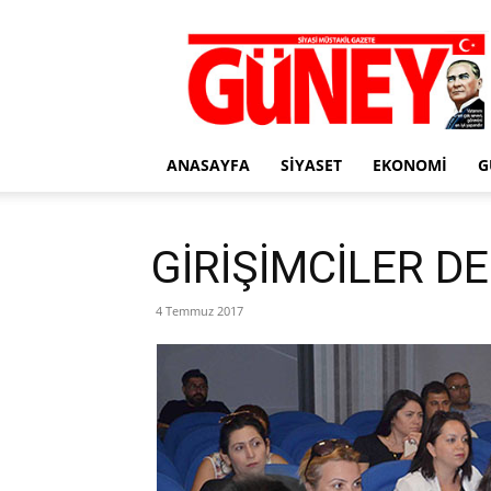
Gazete
Güney
ANASAYFA
SIYASET
EKONOMI
G
GİRİŞİMCİLER D
4 Temmuz 2017