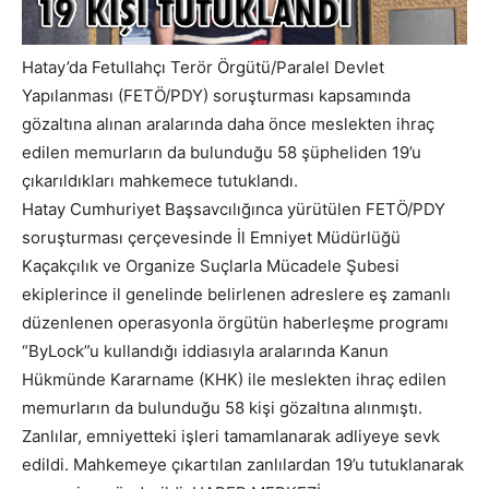
Hatay’da Fetullahçı Terör Örgütü/Paralel Devlet
Yapılanması (FETÖ/PDY) soruşturması kapsamında
gözaltına alınan aralarında daha önce meslekten ihraç
edilen memurların da bulunduğu 58 şüpheliden 19’u
çıkarıldıkları mahkemece tutuklandı.
Hatay Cumhuriyet Başsavcılığınca yürütülen FETÖ/PDY
soruşturması çerçevesinde İl Emniyet Müdürlüğü
Kaçakçılık ve Organize Suçlarla Mücadele Şubesi
ekiplerince il genelinde belirlenen adreslere eş zamanlı
düzenlenen operasyonla örgütün haberleşme programı
“ByLock”u kullandığı iddiasıyla aralarında Kanun
Hükmünde Kararname (KHK) ile meslekten ihraç edilen
memurların da bulunduğu 58 kişi gözaltına alınmıştı.
Zanlılar, emniyetteki işleri tamamlanarak adliyeye sevk
edildi. Mahkemeye çıkartılan zanlılardan 19’u tutuklanarak