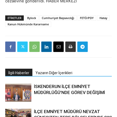
cezaevine gönderildi. HABER MERKEZİ
ETIKETLER
Bylock
Cumhuriyet Başsavcılığı
FETÖ/PDY
Hatay
Kanun Hükmünde Kararname
İlgili Haberler
Yazarın Diğer İçerikleri
İSKENDERUN İLÇE EMNİYET
MÜDÜRLÜĞÜ’NDE GÖREV DEĞİŞİMİ
İLÇE EMNİYET MÜDÜRÜ NEVZAT