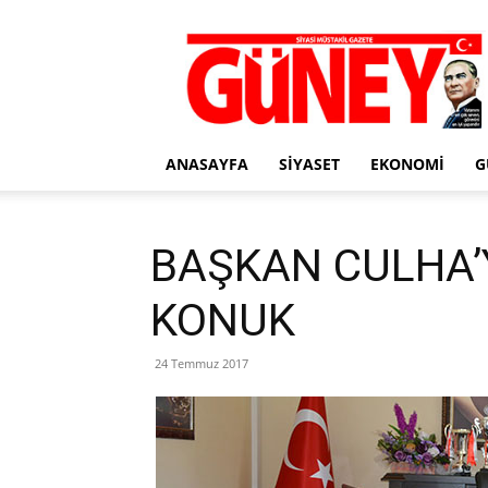
Gazete
Güney
ANASAYFA
SIYASET
EKONOMI
G
BAŞKAN CULHA’
KONUK
24 Temmuz 2017