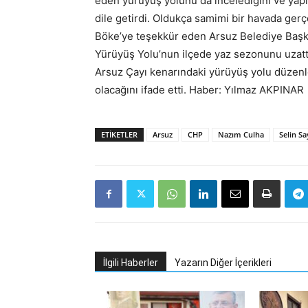
eden yürüyüş yolunu da incelediğini ve yapı
dile getirdi. Oldukça samimi bir havada gerç
Böke’ye teşekkür eden Arsuz Belediye Başka
Yürüyüş Yolu’nun ilçede yaz sezonunu uzattı
Arsuz Çayı kenarındaki yürüyüş yolu düzenle
olacağını ifade etti. Haber: Yılmaz AKPINAR
ETIKETLER
Arsuz
CHP
Nazım Culha
Selin S
İlgili Haberler
Yazarın Diğer İçerikleri