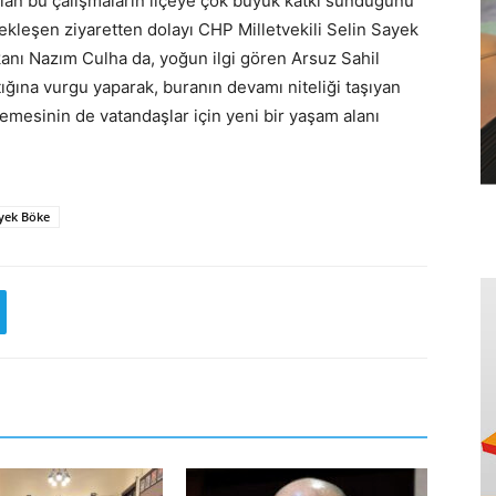
lan bu çalışmaların ilçeye çok büyük katkı sunduğunu
ekleşen ziyaretten dolayı CHP Milletvekili Selin Sayek
nı Nazım Culha da, yoğun ilgi gören Arsuz Sahil
ğına vurgu yaparak, buranın devamı niteliği taşıyan
mesinin de vatandaşlar için yeni bir yaşam alanı
ayek Böke