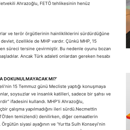
tvekili Ahrazoğlu, FETÖ tehlikesinin henüz
r ve terör örgütlerinin hainlikliklerini sürdürdüğüne
 devlet, özellikle de MHP vardır. Çünkü MHP, 15
n süreci tersine çevirmiştir. Bu nedenle oyunu bozan
aşladılar. Ancak Türk adaleti onlardan gereken hesabı
RA DOKUNULMAYACAK MI?’
eli’nin 15 Temmuz günü Mecliste yaptığı konuşmaya
ar, soysuzlar ve insanlık katilleri, sadece bir şahsı ve
rdir” ifadesini kullandı. MHP’li Ahrazoğlu,
içbir çalışma yapılmadığını ileri sürdü.Necmettin
ETÖ’den temizlendi) denilirken, diğer cemaatlerin
. Örgütün siyasi ayağının ve ‘Yurtta Sulh Konseyi’nin