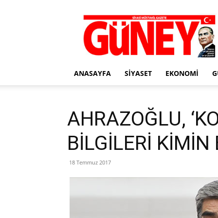
Gazete
Güney
ANASAYFA
SIYASET
EKONOMI
G
AHRAZOĞLU, ‘KO
BİLGİLERİ KİMİN 
18 Temmuz 2017