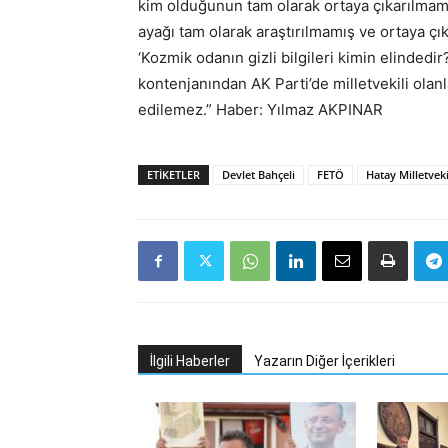
kim olduğunun tam olarak ortaya çıkarılmamas
ayağı tam olarak araştırılmamış ve ortaya çık
‘Kozmik odanın gizli bilgileri kimin elinded
kontenjanından AK Parti’de milletvekili olanl
edilemez.” Haber: Yılmaz AKPINAR
ETIKETLER
Devlet Bahçeli
FETÖ
Hatay Milletveki
İlgili Haberler
Yazarın Diğer İçerikleri