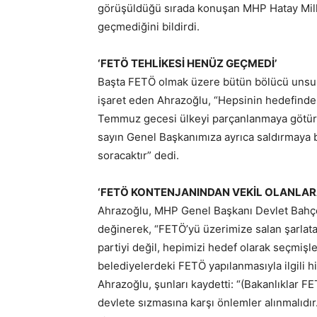
görüşüldüğü sırada konuşan MHP Hatay Mille
geçmediğini bildirdi.
‘FETÖ TEHLİKESİ HENÜZ GEÇMEDİ’
Başta FETÖ olmak üzere bütün bölücü unsurla
işaret eden Ahrazoğlu, “Hepsinin hedefinde
Temmuz gecesi ülkeyi parçanlanmaya götüre
sayın Genel Başkanımıza ayrıca saldırmaya b
soracaktır” dedi.
‘FETÖ KONTENJANINDAN VEKİL OLANLA
Ahrazoğlu, MHP Genel Başkanı Devlet Bahç
değinerek, “FETÖ’yü üzerimize salan şarlatanl
partiyi değil, hepimizi hedef olarak seçmişle
belediyelerdeki FETÖ yapılanmasıyla ilgili h
Ahrazoğlu, şunları kaydetti: “(Bakanlıklar F
devlete sızmasına karşı önlemler alınmalıdır