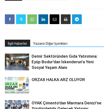
İlgili Haberler
Yazarın Diğer İçerikleri
Demir Sektöründen Gıda Yatırımına:
Eyüp Bodur’dan İskenderun’a Yeni
Sosyal Yaşam Alanı
ORZAX HALKA ARZ OLUYOR
OYAK Çimento’dan Marmara Denizi’ne
Sürdürülebilir Gelecek Yatırımı: