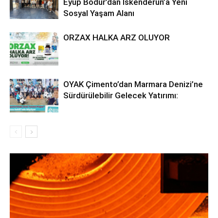
Eyüp Bodur’dan İskenderun’a Yeni
Sosyal Yaşam Alanı
ORZAX HALKA ARZ OLUYOR
OYAK Çimento’dan Marmara Denizi’ne
Sürdürülebilir Gelecek Yatırımı: