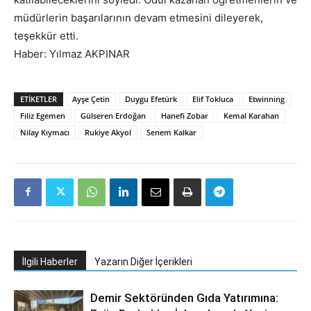
müdürlerin başarılarının devam etmesini dileyerek,
teşekkür etti.
Haber: Yılmaz AKPINAR
ETIKETLER
Ayşe Çetin
Duygu Efetürk
Elif Tokluca
Etwinning
Filiz Egemen
Gülseren Erdoğan
Hanefi Zobar
Kemal Karahan
Nilay Kıymacı
Rukiye Akyol
Senem Kalkar
İlgili Haberler
Yazarın Diğer İçerikleri
Demir Sektöründen Gıda Yatırımına: