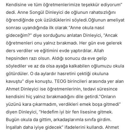
Kendisine ve tüm öğretmenlerimize teşekkür ediyorum”
dedi. Anne Songül Dinleyici de oğlunun rahatsızlığını
öğrendiğinde çok üzüldüklerini söyledi.Oğlunun ameliyat
sonrası uyandığında ilk olarak “Anne okula nasıl
gideceğim?” diye sorduğunu anlatan Dinleyici, “Ancak
öğretmenleri onu yalnız bırakmadı. Her gün eve gelerek
ders verdiler ve eğitimini evde yaptırdılar. Allah
hepsinden razı olsun. Aldığı sonucu da eve gelip
söylediler ve az da olsa ayağa kalkabilen oğlumuzu okula
götürdüler. O da aylardır hasretini çektiği okuluna
kavuştu” diye konuştu. TEOG birincileri arasında yer alan
Ahmet Dinleyici ise öğretmenlerinin, tedavi süresince
kendisini hiç yalnız bırakmadığını dile getirdi.”Onların
yüzünü kara çıkarmadım, verdikleri emek boşa gitmedi”
diyen Dinleyici, “Hedefim iyi bir fen lisesine gitmek.
Bugün okula da gittim, arkadaşlarımla sınıfa girdim.
İnşallah daha iyiye gidecek” ifadelerini kullandı. Ahmet