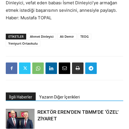
Dinleyici, vefat eden babası İsmet Dinleyici’ye armağan
etmek istediği başarısının sevincini, annesiyle paylaştı.
Haber: Mustafa TOPAL
ETIKETLER
Ahmet Dinleyici
Ali Demir
TEOG
Yeniyurt Ortaokulu
İlgili Haberler
Yazarın Diğer İçerikleri
REKTÖR EREN’DEN TBMM’DE ‘ÖZEL’
ZİYARET