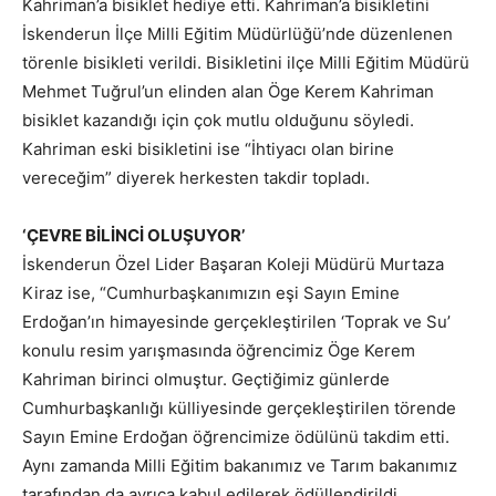
Kahriman’a bisiklet hediye etti. Kahriman’a bisikletini
İskenderun İlçe Milli Eğitim Müdürlüğü’nde düzenlenen
törenle bisikleti verildi. Bisikletini ilçe Milli Eğitim Müdürü
Mehmet Tuğrul’un elinden alan Öge Kerem Kahriman
bisiklet kazandığı için çok mutlu olduğunu söyledi.
Kahriman eski bisikletini ise “İhtiyacı olan birine
vereceğim” diyerek herkesten takdir topladı.
‘ÇEVRE BİLİNCİ OLUŞUYOR’
İskenderun Özel Lider Başaran Koleji Müdürü Murtaza
Kiraz ise, “Cumhurbaşkanımızın eşi Sayın Emine
Erdoğan’ın himayesinde gerçekleştirilen ‘Toprak ve Su’
konulu resim yarışmasında öğrencimiz Öge Kerem
Kahriman birinci olmuştur. Geçtiğimiz günlerde
Cumhurbaşkanlığı külliyesinde gerçekleştirilen törende
Sayın Emine Erdoğan öğrencimize ödülünü takdim etti.
Aynı zamanda Milli Eğitim bakanımız ve Tarım bakanımız
tarafından da ayrıca kabul edilerek ödüllendirildi.