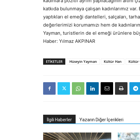
kadınlara pozitif ayrım yapılacağının altını
katkıda bulunmaya çalışan kadınlarımız var. 
yaptıkları el emeği dantelleri, salçaları, tarh
değerlerimizi korumamızı hem de kadınlarımız
Yayman, turistlerin de el emeği ürünlere büy
Haber: Yılmaz AKPINAR
ETIKETLER
Hüseyin Yayman
Kültür Han
Kültür
İlgili Haberler
Yazarın Diğer İçerikleri