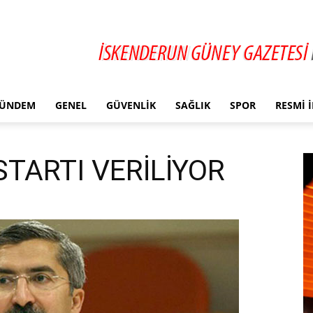
ÜNDEM
GENEL
GÜVENLIK
SAĞLIK
SPOR
RESMI 
STARTI VERİLİYOR