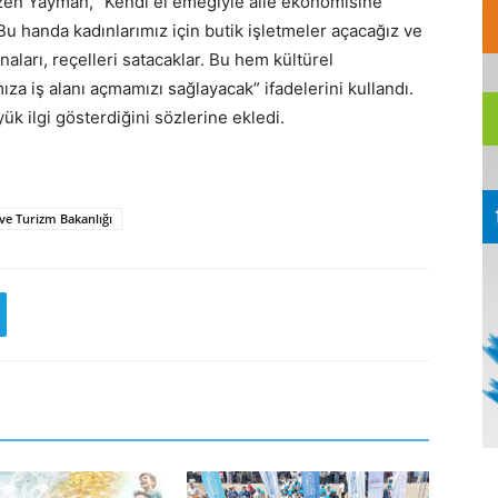
 çizen Yayman, “Kendi el emeğiyle aile ekonomisine
Bu handa kadınlarımız için butik işletmeler açacağız ve
anaları, reçelleri satacaklar. Bu hem kültürel
a iş alanı açmamızı sağlayacak” ifadelerini kullandı.
ük ilgi gösterdiğini sözlerine ekledi.
 ve Turizm Bakanlığı