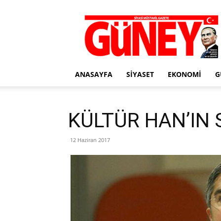
Gazete
Güney
ANASAYFA
SIYASET
EKONOMI
G
KÜLTÜR HAN’IN 
12 Haziran 2017