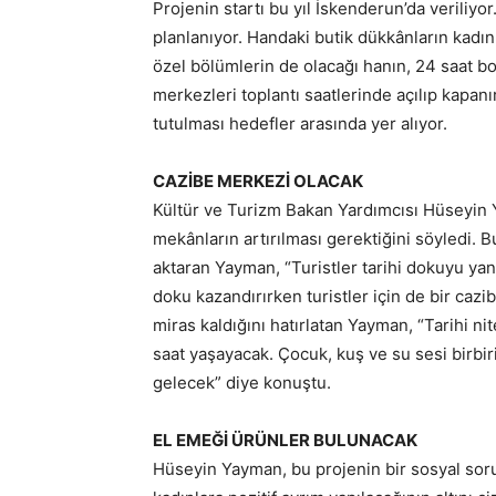
Projenin startı bu yıl İskenderun’da veriliyo
planlanıyor. Handaki butik dükkânların kadınl
özel bölümlerin de olacağı hanın, 24 saat b
merkezleri toplantı saatlerinde açılıp kapan
tutulması hedefler arasında yer alıyor.
CAZİBE MERKEZİ OLACAK
Kültür ve Turizm Bakan Yardımcısı Hüseyin Yay
mekânların artırılması gerektiğini söyledi. B
aktaran Yayman, “Turistler tarihi dokuyu yan
doku kazandırırken turistler için de bir caz
miras kaldığını hatırlatan Yayman, “Tarihi ni
saat yaşayacak. Çocuk, kuş ve su sesi birbi
gelecek” diye konuştu.
EL EMEĞİ ÜRÜNLER BULUNACAK
Hüseyin Yayman, bu projenin bir sosyal sor