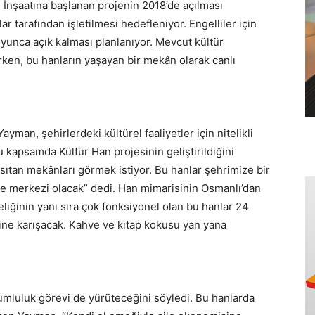
r. İnşaatına başlanan projenin 2018’de açılması
ar tarafından işletilmesi hedefleniyor. Engelliler için
oyunca açık kalması planlanıyor. Mevcut kültür
ırken, bu hanların yaşayan bir mekân olarak canlı
man, şehirlerdeki kültürel faaliyetler için nitelikli
u kapsamda Kültür Han projesinin geliştirildiğini
sıtan mekânları görmek istiyor. Bu hanlar şehrimize bir
ibe merkezi olacak” dedi. Han mimarisinin Osmanlı’dan
teliğinin yanı sıra çok fonksiyonel olan bu hanlar 24
rine karışacak. Kahve ve kitap kokusu yan yana
umluluk görevi de yürüteceğini söyledi. Bu hanlarda