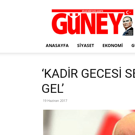
Gazete
Güney
ANASAYFA
SIYASET
EKONOMI
G
‘KADİR GECESİ 
GEL’
19 Haziran 2017