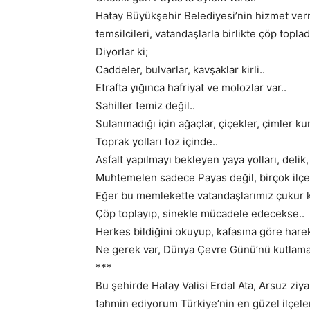
Hatay Büyükşehir Belediyesi’nin hizmet ver
temsilcileri, vatandaşlarla birlikte çöp toplad
Diyorlar ki;
Caddeler, bulvarlar, kavşaklar kirli..
Etrafta yığınca hafriyat ve molozlar var..
Sahiller temiz değil..
Sulanmadığı için ağaçlar, çiçekler, çimler ku
Toprak yolları toz içinde..
Asfalt yapılmayı bekleyen yaya yolları, delik,
Muhtemelen sadece Payas değil, birçok ilç
Eğer bu memlekette vatandaşlarımız çukur ka
Çöp toplayıp, sinekle mücadele edecekse..
Herkes bildiğini okuyup, kafasına göre hare
Ne gerek var, Dünya Çevre Günü’nü kutlam
***
Bu şehirde Hatay Valisi Erdal Ata, Arsuz ziy
tahmin ediyorum Türkiye’nin en güzel ilçeleri