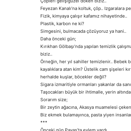
Çöpleri gelişigüzel döken biziz..
Feyezan Kanalı’na koltuk, çöp.. Izgaralara pet
Fizik, kimyaya çalışır kafamız nihayetinde..
Plastik, karbon ne ki?
Simgesini, bulmacada çözüyoruz ya hani..
Daha önceki gün;
Kırıkhan Gölbaşı’nda yapılan temizlik çalışm
biziz..
Örneğin, her yıl sahiller temizlenir.. Bebek 
kayalıklara atan kim? Üstelik cam şişeleri kı
herhalde kuşlar, böcekler değil?
Sigara izmaritiyle ormanları yakanlar da sanı
Taşocakları büyük bir ihtimalle, yerin altınd
Sorarım size;
Bir zeytin ağacına, Akasya muamelesi çeken
Biz ekmek bulamayınca, pasta yiyen insanlar
***
Önceki gün Payas’ta eylem vardı.