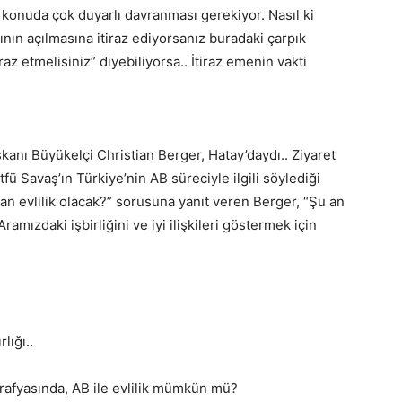
u konuda çok duyarlı davranması gerekiyor. Nasıl ki
nın açılmasına itiraz ediyorsanız buradaki çarpık
az etmelisiniz” diyebiliyorsa.. İtiraz emenin vakti
kanı Büyükelçi Christian Berger, Hatay’daydı.. Ziyaret
ü Savaş’ın Türkiye’nin AB süreciyle ilgili söylediği
aman evlilik olacak?” sorusuna yanıt veren Berger, “Şu an
Aramızdaki işbirliğini ve iyi ilişkileri göstermek için
lığı..
afyasında, AB ile evlilik mümkün mü?