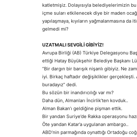
katletmişiz. Dolayısıyla belediyelerimizin b
içme suları etkilenecek diye bir maden ocağı
yapılaşmaya, kıyıların yağmalanmasına da itir
gelmedi mi?
UZATMALI SEVGİLİ GİBİYİZ!
Avrupa Birliği (AB) Türkiye Delegasyonu Baş
ettiği Hatay Büyükşehir Belediye Başkanı Lütf
“Bir dargın bir barışık nişanlı gibiyiz. Ne z
iyi. Birkaç haftadır değişiklikler gerçekleşti. 
buradayız” dedi.
Bu sözün bir inandırıcılığı var mı?
Daha dün, Almanları İncirlik’ten kovduk..
Alman Bakan’ı geldiğine pişman ettik.
Bir yandan Suriye’de Rakka operasyonu hazır
Öte yandan Katar’a uygulanan ambargo..
ABD’nin parmağında oynattığı Ortadoğu coğr