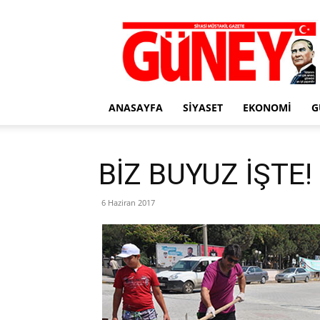
Gazete
Güney
ANASAYFA
SIYASET
EKONOMI
G
BİZ BUYUZ İŞTE!
6 Haziran 2017