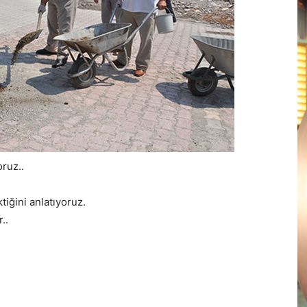
ruz..
iğini anlatıyoruz.
..