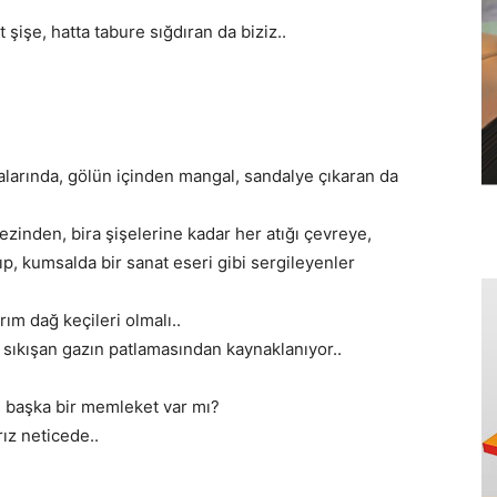
 şişe, hatta tabure sığdıran da biziz..
alarında, gölün içinden mangal, sandalye çıkaran da
bezinden, bira şişelerine kadar her atığı çevreye,
rıp, kumsalda bir sanat eseri gibi sergileyenler
rım dağ keçileri olmalı..
a sıkışan gazın patlamasından kaynaklanıyor..
 başka bir memleket var mı?
ız neticede..