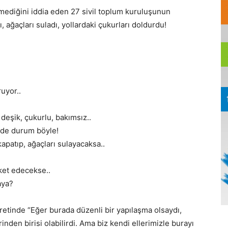
mediğini iddia eden 27 sivil toplum kuruluşunun
ı, ağaçları suladı, yollardaki çukurları doldurdu!
ruyor..
 deşik, çukurlu, bakımsız..
ede durum böyle!
patıp, ağaçları sulayacaksa..
ket edecekse..
aya?
aretinde “Eğer burada düzenli bir yapılaşma olsaydı,
nden birisi olabilirdi. Ama biz kendi ellerimizle burayı