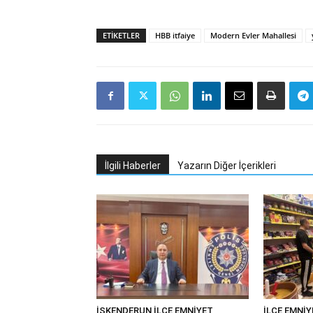
ETIKETLER
HBB itfaiye
Modern Evler Mahallesi
İlgili Haberler
Yazarın Diğer İçerikleri
İSKENDERUN İLÇE EMNİYET
İLÇE EMNİ