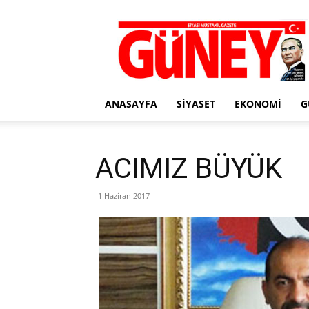
Gazete
Güney
ANASAYFA
SIYASET
EKONOMI
G
ACIMIZ BÜYÜK
1 Haziran 2017