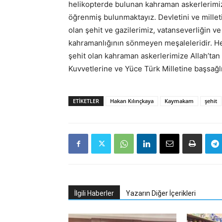
helikopterde bulunan kahraman askerlerimiz
öğrenmiş bulunmaktayız. Devletini ve millet
olan şehit ve gazilerimiz, vatanseverliğin v
kahramanlığının sönmeyen meşaleleridir. He
şehit olan kahraman askerlerimize Allah’tan r
Kuvvetlerine ve Yüce Türk Milletine başsağl
ETIKETLER
Hakan Kılınçkaya
Kaymakam
şehit
İlgili Haberler
Yazarın Diğer İçerikleri