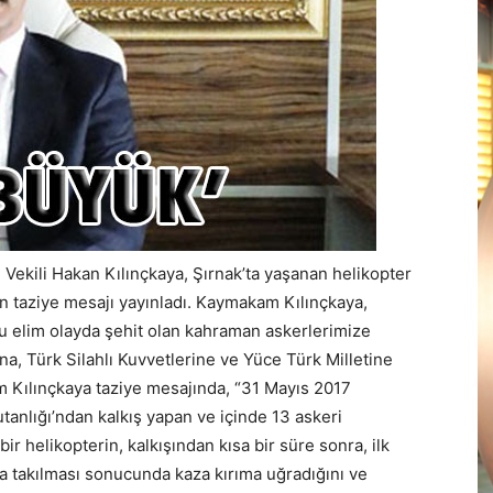
kili Hakan Kılınçkaya, Şırnak’ta yaşanan helikopter
in taziye mesajı yayınladı. Kaymakam Kılınçkaya,
u elim olayda şehit olan kahraman askerlerimize
ına, Türk Silahlı Kuvvetlerine ve Yüce Türk Milletine
m Kılınçkaya taziye mesajında, “31 Mayıs 2017
nlığı’ndan kalkış yapan ve içinde 13 askeri
 helikopterin, kalkışından kısa bir süre sonra, ilk
ına takılması sonucunda kaza kırıma uğradığını ve