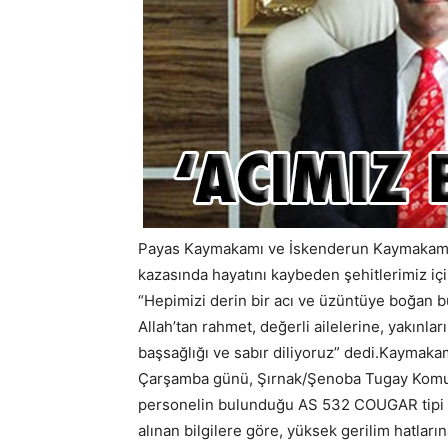
Payas Kaymakamı ve İskenderun Kaymakam Ve
kazasında hayatını kaybeden şehitlerimiz iç
“Hepimizi derin bir acı ve üzüntüye boğan b
Allah’tan rahmet, değerli ailelerine, yakınlar
başsağlığı ve sabır diliyoruz” dedi.Kaymaka
Çarşamba günü, Şırnak/Şenoba Tugay Komuta
personelin bulunduğu AS 532 COUGAR tipi bir
alınan bilgilere göre, yüksek gerilim hatlar