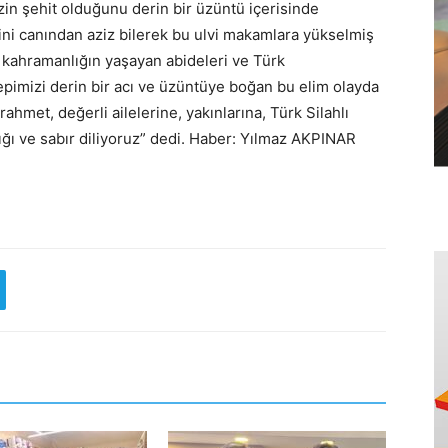
in şehit olduğunu derin bir üzüntü içerisinde
ini canından aziz bilerek bu ulvi makamlara yükselmiş
e kahramanlığın yaşayan abideleri ve Türk
pimizi derin bir acı ve üzüntüye boğan bu elim olayda
ahmet, değerli ailelerine, yakınlarına, Türk Silahlı
ığı ve sabır diliyoruz” dedi. Haber: Yılmaz AKPINAR