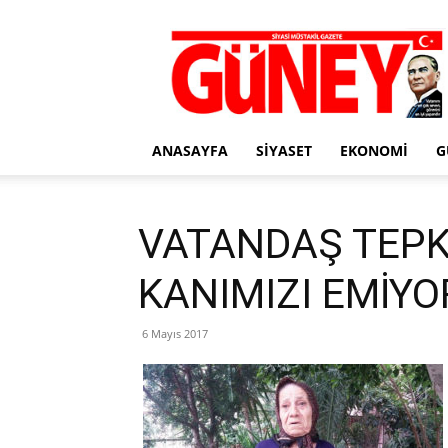
Gazete
Güney
ANASAYFA
SIYASET
EKONOMI
G
VATANDAŞ TEPKİ
KANIMIZI EMİYOR
6 Mayıs 2017