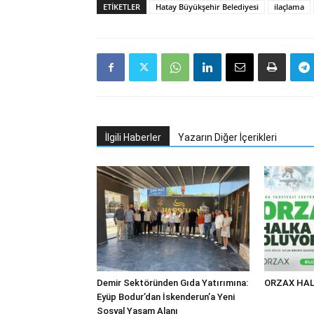
ETIKETLER
Hatay Büyükşehir Belediyesi
ilaçlama
İlgili Haberler
Yazarın Diğer İçerikleri
Demir Sektöründen Gıda Yatırımına:
ORZAX HAL
Eyüp Bodur’dan İskenderun’a Yeni
Sosyal Yaşam Alanı