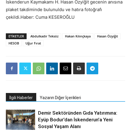
İskenderun Kaymakamı H. Hasan Özyiğit gecenin anısına
plaket takdiminde bulunuldu ve hatıra fotoğrafı
çekildi.Haber: Cuma KESEROĞLU
ETIKETLER
Abdulkadir Teksöz
Hakan Kılınçkaya
Hasan Özyiğit
HESOB
Uğur Fırat
İlgili Haberler
Yazarın Diğer İçerikleri
Demir Sektöründen Gıda Yatırımına:
Eyüp Bodur’dan İskenderun’a Yeni
Sosyal Yaşam Alanı