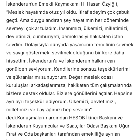
İskenderun’un Emekli Kaymakamı H. Hasan Özyiğit,
“Meslek hayatımda otuz yıl oldu. İtiraf edeyim çok çabuk
geçti. Ama duygulandıran şey hayatımın her döneminde
sevmeyi çok arzuladım. İnsanımızı, ülkemizi, milletimizi,
devletimizi, cumhuriyeti, demokrasiyi hakikaten içten
sevdim. Dolayısıyla dünyada yaşamanın temelinin sevmek
ve saygı göstermek, sevilmek olduğunu bir kere daha
hissettim. İskenderun’u ve İskenderun halkını can
gönülden seviyorum. Kendilerine sonsuz teşekkürlerimi
ve şükranlarımı sunuyorum. Değer meslek odası
kuruluşları arkadaşlarımıza, hakikaten tüm çalışmalarında
bizlere destek oldular. Bizlere gönüllerini açtılar. Hepsine
ayrı ayrı teşekkür ediyorum. Ülkemizi, devletimizi,
milletimizi ve bayrağımızı hep sevelim”
dedi.Konuşmaların ardından HESOB İkinci Başkanı ve
İskenderun Kuyumcular ve Saatçılar Odası Başkanı Uğur
Fırat ve Oda başkanları tarafından emekliliğe ayrılan