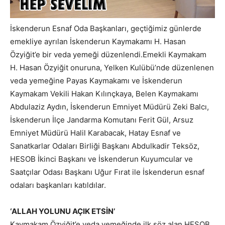
İskenderun Esnaf Oda Başkanları, geçtiğimiz günlerde
emekliye ayrılan İskenderun Kaymakamı H. Hasan
Özyiğit’e bir veda yemeği düzenlendi.Emekli Kaymakam
H. Hasan Özyiğit onuruna, Yelken Kulübü’nde düzenlenen
veda yemeğine Payas Kaymakamı ve İskenderun
Kaymakam Vekili Hakan Kılınçkaya, Belen Kaymakamı
Abdulaziz Aydın, İskenderun Emniyet Müdürü Zeki Balcı,
İskenderun İlçe Jandarma Komutanı Ferit Gül, Arsuz
Emniyet Müdürü Halil Karabacak, Hatay Esnaf ve
Sanatkarlar Odaları Birliği Başkanı Abdulkadir Teksöz,
HESOB İkinci Başkanı ve İskenderun Kuyumcular ve
Saatçılar Odası Başkanı Uğur Fırat ile İskenderun esnaf
odaları başkanları katıldılar.
‘ALLAH YOLUNU AÇIK ETSİN’
Kaymakam Özyiğit’e veda yemeğinde ilk söz alan HESOB