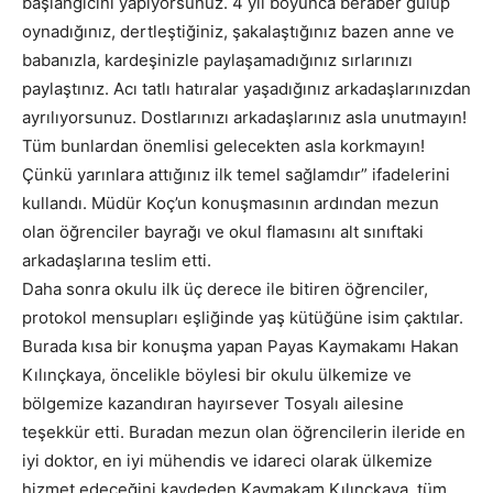
başlangıcını yapıyorsunuz. 4 yıl boyunca beraber gülüp
oynadığınız, dertleştiğiniz, şakalaştığınız bazen anne ve
babanızla, kardeşinizle paylaşamadığınız sırlarınızı
paylaştınız. Acı tatlı hatıralar yaşadığınız arkadaşlarınızdan
ayrılıyorsunuz. Dostlarınızı arkadaşlarınız asla unutmayın!
Tüm bunlardan önemlisi gelecekten asla korkmayın!
Çünkü yarınlara attığınız ilk temel sağlamdır” ifadelerini
kullandı. Müdür Koç’un konuşmasının ardından mezun
olan öğrenciler bayrağı ve okul flamasını alt sınıftaki
arkadaşlarına teslim etti.
Daha sonra okulu ilk üç derece ile bitiren öğrenciler,
protokol mensupları eşliğinde yaş kütüğüne isim çaktılar.
Burada kısa bir konuşma yapan Payas Kaymakamı Hakan
Kılınçkaya, öncelikle böylesi bir okulu ülkemize ve
bölgemize kazandıran hayırsever Tosyalı ailesine
teşekkür etti. Buradan mezun olan öğrencilerin ileride en
iyi doktor, en iyi mühendis ve idareci olarak ülkemize
hizmet edeceğini kaydeden Kaymakam Kılınçkaya, tüm