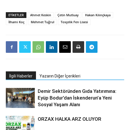
ETIKETLER
Ahmet Keskin
Çetin Mutluay
Hakan Kılınçkaya
İlhami Koç
Mehmet Tuğrul
Tosçelik Fen Lisesi
İlgili Haberler
Yazarın Diğer İçerikleri
Demir Sektöründen Gıda Yatırımına:
Eyüp Bodur’dan İskenderun’a Yeni
Sosyal Yaşam Alanı
ORZAX HALKA ARZ OLUYOR