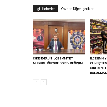
İlgili Haberler
Yazarın Diğer İçerikleri
İSKENDERUN İLÇE EMNİYET
İLÇE EMNİ
MÜDÜRLÜĞÜ’NDE GÖREV DEĞİŞİMİ
GÜNEŞ’TEN
SIKI DENE
BULUŞMAS