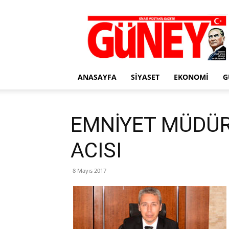
Gazete
Güney
ANASAYFA
SIYASET
EKONOMI
G
EMNİYET MÜDÜR
ACISI
8 Mayıs 2017