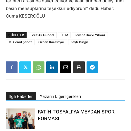
tarihleri arasında davet ediyor ve katkılarından dolayı tüm
basın mensuplarına teşekkür ediyorum” dedi. Haber:
Cuma KESEROĞLU
ETIKETLER
Ferit Ali Gündel
İKEM
Levent Hakkı Yılmaz
M. Cemil Şenöz
Orhan Karasayar
Seyfi Dingil
İlgili Haberler
Yazarın Diğer İçerikleri
FATİH TOSYALI’YA MEYDAN SPOR
FORMASI