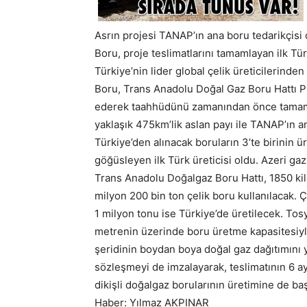
Asrın projesi TANAP’ın ana boru tedarikçisi o
Boru, proje teslimatlarını tamamlayan ilk Tür
Türkiye’nin lider global çelik üreticilerinde
Boru, Trans Anadolu Doğal Gaz Boru Hattı Pr
ederek taahhüdünü zamanından önce tamamlad
yaklaşık 475km’lik aslan payı ile TANAP’ın an
Türkiye’den alınacak boruların 3’te birinin ü
göğüsleyen ilk Türk üreticisi oldu. Azeri g
Trans Anadolu Doğalgaz Boru Hattı, 1850 k
milyon 200 bin ton çelik boru kullanılacak. Ç
1 milyon tonu ise Türkiye’de üretilecek. Tosy
metrenin üzerinde boru üretme kapasitesiyle
şeridinin boydan boya doğal gaz dağıtımını y
sözleşmeyi de imzalayarak, teslimatının 6 a
dikişli doğalgaz borularının üretimine de baş
Haber: Yılmaz AKPINAR