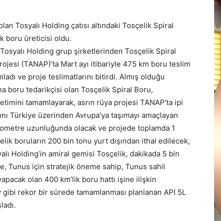
lan Tosyalı Holding çatısı altındaki Tosçelik Spiral
k boru üreticisi oldu.
n Tosyalı Holding grup şirketlerinden Tosçelik Spiral
ojesi (TANAP)’ta Mart ayı itibariyle 475 km boru teslim
ı ve proje teslimatlarını bitirdi. Almış olduğu
a boru tedarikçisi olan Tosçelik Spiral Boru,
retimini tamamlayarak, asrın rüya projesi TANAP’ta ipi
azını Türkiye üzerinden Avrupa’ya taşımayı amaçlayan
ilometre uzunluğunda olacak ve projede toplamda 1
elik boruların 200 bin tonu yurt dışından ithal edilecek,
alı Holding’in amiral gemisi Tosçelik, dakikada 5 bin
, Tunus için stratejik öneme sahip, Tunus sahil
apacak olan 400 km’lik boru hattı işine ilişkin
y gibi rekor bir sürede tamamlanması planlanan API 5L
ladı.