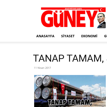
Gazete
Güney
ANASAYFA
SIYASET
EKONOMI
G
TANAP TAMAM, 
11 Nisan 2017