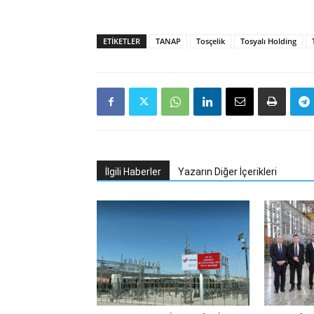
ETIKETLER
TANAP
Tosçelik
Tosyalı Holding
İlgili Haberler
Yazarın Diğer İçerikleri