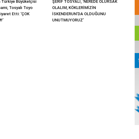
 Türkiye Büyükelçisi
ŞERİF TOSYALI, ‘NEREDE OLURSAK
ami, Tosyalı Toyo
OLALIM, KÖKLERİMİZİN
Ziyaret Etti: ‘ÇOK
İSKENDERUN’DA OLDUĞUNU
!’
UNUTMUYORUZ’