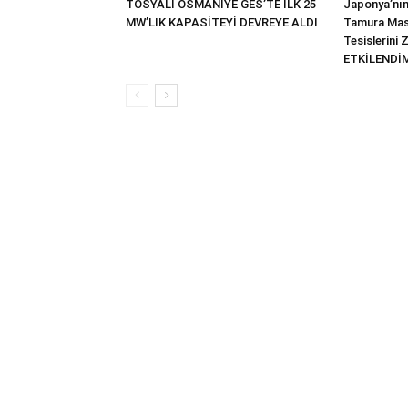
TOSYALI OSMANİYE GES’TE İLK 25
Japonya’nın
MW’LIK KAPASİTEYİ DEVREYE ALDI
Tamura Mas
Tesislerini 
ETKİLENDİM