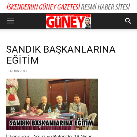
SANDIK BAŞKANLARINA
EĞİTİM
5 Nisan 2017
İskenderun, Arsuz ve Belen’de, 16 Nisan