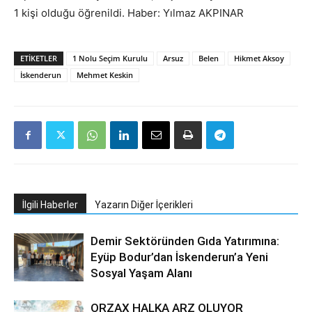
1 kişi olduğu öğrenildi. Haber: Yılmaz AKPINAR
ETIKETLER
1 Nolu Seçim Kurulu
Arsuz
Belen
Hikmet Aksoy
İskenderun
Mehmet Keskin
İlgili Haberler
Yazarın Diğer İçerikleri
Demir Sektöründen Gıda Yatırımına:
Eyüp Bodur’dan İskenderun’a Yeni
Sosyal Yaşam Alanı
ORZAX HALKA ARZ OLUYOR