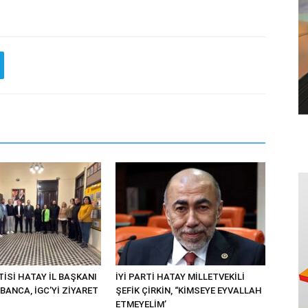
İSİ HATAY İL BAŞKANI
İYİ PARTİ HATAY MİLLETVEKİLİ
BANCA, İGC’Yİ ZİYARET
ŞEFİK ÇİRKİN, “KİMSEYE EYVALLAH
ETMEYELİM’