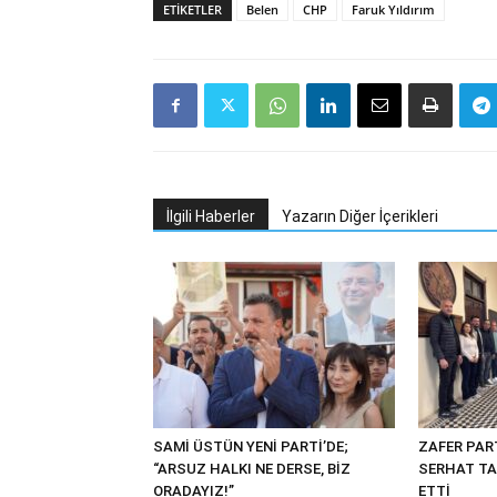
ETIKETLER
Belen
CHP
Faruk Yıldırım
İlgili Haberler
Yazarın Diğer İçerikleri
SAMİ ÜSTÜN YENİ PARTİ’DE;
ZAFER PART
“ARSUZ HALKI NE DERSE, BİZ
SERHAT TA
ORADAYIZ!”
ETTİ