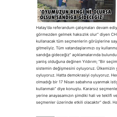
Hatay’da referandum çalışmaları devam ediyo
görmezden gelmek haksızlık olur” diyen CHP 
kullanacak tüm seçmenlerin görüşlerine saygıl
gitmeliyiz. Tüm vatandaşlarımızı oy kullan
sandığa gideceğiz” açıklamalarında bulundu
yanlış olduğuna değinen Yıldırım; “Bir seçim
sistemin değişmesini oyluyoruz. Ülkemizin y
oyluyoruz. Hatta demokrasiyi oyluyoruz. Her
olmadığı bir 17 Nisan sabahına uyanmak isti
kullanmalı” diye konuştu. Kararsız seçmenl
yerine anayasamızın şimdiki hali ve teklifi 
seçmenler üzerinde etkili olacaktır” dedi