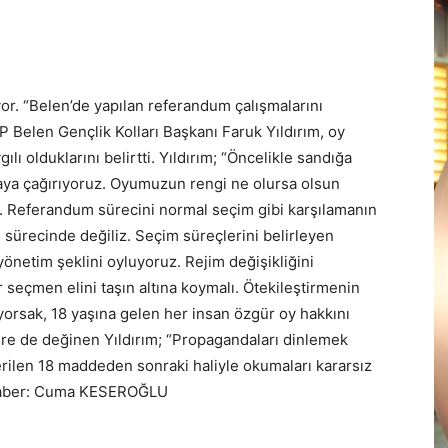
r. “Belen’de yapılan referandum çalışmalarını
Belen Gençlik Kolları Başkanı Faruk Yıldırım, oy
ı olduklarını belirtti. Yıldırım; “Öncelikle sandığa
maya çağırıyoruz. Oyumuzun rengi ne olursa olsun
. Referandum sürecini normal seçim gibi karşılamanın
 sürecinde değiliz. Seçim süreçlerini belirleyen
önetim şeklini oyluyoruz. Rejim değişikliğini
 seçmen elini taşın altına koymalı. Ötekileştirmenin
yorsak, 18 yaşına gelen her insan özgür oy hakkını
ere de değinen Yıldırım; “Propagandaları dinlemek
verilen 18 maddeden sonraki haliyle okumaları kararsız
. Haber: Cuma KESEROĞLU