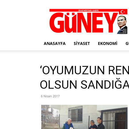
Gazete
Güney
ANASAYFA
SIYASET
EKONOMI
G
‘OYUMUZUN REN
OLSUN SANDIĞA 
6 Nisan 2017