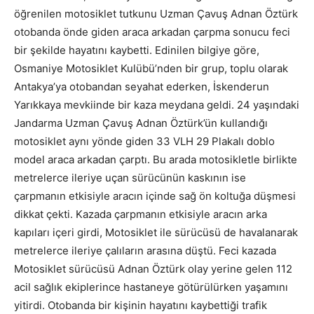
öğrenilen motosiklet tutkunu Uzman Çavuş Adnan Öztürk
otobanda önde giden araca arkadan çarpma sonucu feci
bir şekilde hayatını kaybetti. Edinilen bilgiye göre,
Osmaniye Motosiklet Kulübü’nden bir grup, toplu olarak
Antakya’ya otobandan seyahat ederken, İskenderun
Yarıkkaya mevkiinde bir kaza meydana geldi. 24 yaşındaki
Jandarma Uzman Çavuş Adnan Öztürk’ün kullandığı
motosiklet aynı yönde giden 33 VLH 29 Plakalı doblo
model araca arkadan çarptı. Bu arada motosikletle birlikte
metrelerce ileriye uçan sürücünün kaskının ise
çarpmanın etkisiyle aracın içinde sağ ön koltuğa düşmesi
dikkat çekti. Kazada çarpmanın etkisiyle aracın arka
kapıları içeri girdi, Motosiklet ile sürücüsü de havalanarak
metrelerce ileriye çalıların arasına düştü. Feci kazada
Motosiklet sürücüsü Adnan Öztürk olay yerine gelen 112
acil sağlık ekiplerince hastaneye götürülürken yaşamını
yitirdi. Otobanda bir kişinin hayatını kaybettiği trafik