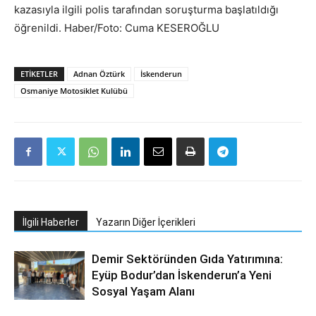
kazasıyla ilgili polis tarafından soruşturma başlatıldığı
öğrenildi. Haber/Foto: Cuma KESEROĞLU
ETIKETLER
Adnan Öztürk
İskenderun
Osmaniye Motosiklet Kulübü
İlgili Haberler
Yazarın Diğer İçerikleri
Demir Sektöründen Gıda Yatırımına:
Eyüp Bodur’dan İskenderun’a Yeni
Sosyal Yaşam Alanı