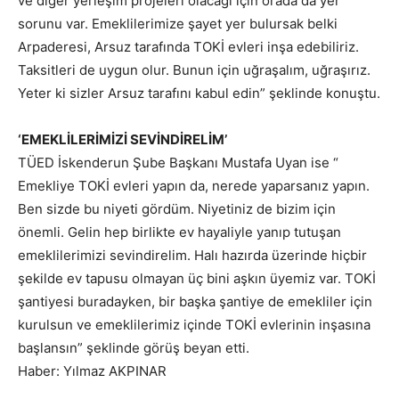
ve diğer yerleşim projeleri olacağı için orada da yer
sorunu var. Emeklilerimize şayet yer bulursak belki
Arpaderesi, Arsuz tarafında TOKİ evleri inşa edebiliriz.
Taksitleri de uygun olur. Bunun için uğraşalım, uğraşırız.
Yeter ki sizler Arsuz tarafını kabul edin” şeklinde konuştu.
‘EMEKLİLERİMİZİ SEVİNDİRELİM’
TÜED İskenderun Şube Başkanı Mustafa Uyan ise “
Emekliye TOKİ evleri yapın da, nerede yaparsanız yapın.
Ben sizde bu niyeti gördüm. Niyetiniz de bizim için
önemli. Gelin hep birlikte ev hayaliyle yanıp tutuşan
emeklilerimizi sevindirelim. Halı hazırda üzerinde hiçbir
şekilde ev tapusu olmayan üç bini aşkın üyemiz var. TOKİ
şantiyesi buradayken, bir başka şantiye de emekliler için
kurulsun ve emeklilerimiz içinde TOKİ evlerinin inşasına
başlansın” şeklinde görüş beyan etti.
Haber: Yılmaz AKPINAR