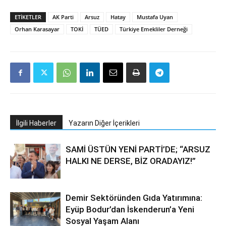
ETIKETLER
AK Parti
Arsuz
Hatay
Mustafa Uyan
Orhan Karasayar
TOKİ
TÜED
Türkiye Emekliler Derneği
İlgili Haberler
Yazarın Diğer İçerikleri
SAMİ ÜSTÜN YENİ PARTİ’DE; “ARSUZ
HALKI NE DERSE, BİZ ORADAYIZ!”
Demir Sektöründen Gıda Yatırımına:
Eyüp Bodur’dan İskenderun’a Yeni
Sosyal Yaşam Alanı