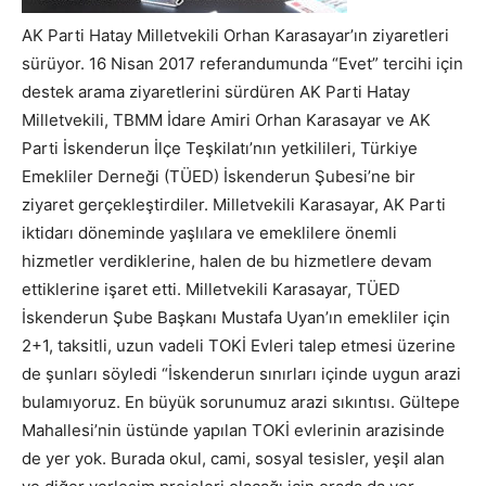
AK Parti Hatay Milletvekili Orhan Karasayar’ın ziyaretleri
sürüyor. 16 Nisan 2017 referandumunda “Evet” tercihi için
destek arama ziyaretlerini sürdüren AK Parti Hatay
Milletvekili, TBMM İdare Amiri Orhan Karasayar ve AK
Parti İskenderun İlçe Teşkilatı’nın yetkilileri, Türkiye
Emekliler Derneği (TÜED) İskenderun Şubesi’ne bir
ziyaret gerçekleştirdiler. Milletvekili Karasayar, AK Parti
iktidarı döneminde yaşlılara ve emeklilere önemli
hizmetler verdiklerine, halen de bu hizmetlere devam
ettiklerine işaret etti. Milletvekili Karasayar, TÜED
İskenderun Şube Başkanı Mustafa Uyan’ın emekliler için
2+1, taksitli, uzun vadeli TOKİ Evleri talep etmesi üzerine
de şunları söyledi “İskenderun sınırları içinde uygun arazi
bulamıyoruz. En büyük sorunumuz arazi sıkıntısı. Gültepe
Mahallesi’nin üstünde yapılan TOKİ evlerinin arazisinde
de yer yok. Burada okul, cami, sosyal tesisler, yeşil alan