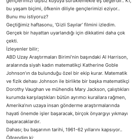
gençlerimizi dipsiz kuyuya sürüklemekle eş değerdir.. Ki,
bu yaşam biçimi, öfkenin diliyle gençlerimizi eziyor..
Bunu mu istiyoruz?
Geçtiğimiz haftasonu, ‘Gizli Sayılar’ filmini izledim.
Gerçek bir hayattan uyarlandığı için dikkatimi daha çok
çekti.
İzleyenler bilir;
ABD Uzay Araştırmaları Birimi’nin başındaki Al Harrison,
aralarında siyah kadın matematikçi Katherine Goble
Johnson’ın da bulunduğu özel bir ekip kurar. Matematik
ve fizik dehası Johnson ile birlikte bir başka matematikçi
Dorothy Vaughan ve mühendis Mary Jackson, çalıştıkları
kurumda karşılaştıkları bütün ayrımcı kurallara rağmen,
Amerika’nın uzaya insan gönderme araştırmalarında
hayati önemde işler başaracak, birçok önyargıyı yıkmayı
başaracaklardır.
Dahası; bu başarının tarihi, 1961-62 yıllarını kapsıyor..
Öğrendim ki;