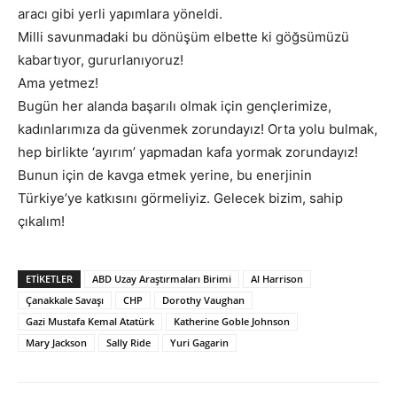
aracı gibi yerli yapımlara yöneldi.
Milli savunmadaki bu dönüşüm elbette ki göğsümüzü
kabartıyor, gururlanıyoruz!
Ama yetmez!
Bugün her alanda başarılı olmak için gençlerimize,
kadınlarımıza da güvenmek zorundayız! Orta yolu bulmak,
hep birlikte ‘ayırım’ yapmadan kafa yormak zorundayız!
Bunun için de kavga etmek yerine, bu enerjinin
Türkiye’ye katkısını görmeliyiz. Gelecek bizim, sahip
çıkalım!
ETIKETLER
ABD Uzay Araştırmaları Birimi
Al Harrison
Çanakkale Savaşı
CHP
Dorothy Vaughan
Gazi Mustafa Kemal Atatürk
Katherine Goble Johnson
Mary Jackson
Sally Ride
Yuri Gagarin