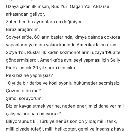
Uzaya çıkan ilk insan, Rus Yuri Gagarin’di. ABD ise
arkasından geliyor.
Zaten film bu ayrıntılara da değiniyor..
Biraz araştırdım;
Sovyetler’de, 60’ların başlarında, kimya dalında doktora
yapanların yarısına yakını kadındı. Amerika’da bu oran
20’ye 1’di. Ruslar ilk kadın kozmonotlarını uzaya 1963’te
göndermişlerdi. Amerika’da aynı şeyi yapması için Sally
Ride’a ancak 20 yıl sonra izin çıktı.
Peki biz ne yapmışsız?
10 yılda bir darbe ve koalisyonlu hükümetler seçmişsiz!
Çözüm oldu mu?
Şimdi soruyorum;
Bizler kavga etmek yerine, neden enerjimizi daha verimli
çalışmalara harcamıyoruz?
Biliyorsunuz ki, Türkiye henüz son on yılda; milli tank,
milli piyade tüfeği, milli helikopter, gemi ve insansız hava