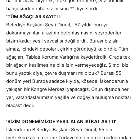
barındıracak” diyerek, tepki gösterenlere, ‘Siz botanik
bahçesinden rahatsız mısınız?” diye sordu.
‘TÜM AĞAÇLAR KAYITLI’
Belediye Başkanı Seyfi Dingil, “57 yıldır buraya
dokunmayanlar, arazinin betonlaşmasını seyredenler,
bizim kadar yeşil sevdalısı değillerdir. Burayı biz alır
almaz, içindeki depoları, çirkin görüntüyü kaldırdık. Tüm
ağaçları, Tabiatı Koruma Varlığı’na kaydettirdik. Orada tek
bir ağacın kesilmesine bile izin vermeyeceğiz. Şimdi biz
bunu yaptık diye, çevre düşmanı mı olduk? Burası 55
dönüm yer! Burada sadece kıyıda, köşede, İskenderun’a
yakışan bir Kongre Merkezi yapacağız. Onun dışında her
yer, vatandaşlarımızın yeşille ve doğayla buluşma noktası
olacak” dedi.
‘BİZİM DÖNEMİMİZDE YEŞİL ALAN İKİ KAT ARTTI’
İskenderun Belediye Başkanı Seyfi Dingil, 55 bin
metrekare alan üzerine Türkiye’nin en güzel parklarından