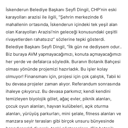
İskenderun Belediye Başkanı Seyfi Dingil, CHP’nin eski
karayolları arazisi ile ilgili, “Şehrin merkezinde 6
mahallenin ortasında, İskenderun içindeki tek yeşil alan
olan Karayolları Arazisi’nin geleceği konusundaki çeşitli
rivayetlerden rahatsızız” sözlerine tepki gösterdi.
Belediye Başkanı Seyfi Dingil, “İlk gün ne dediysem odur..
Biz buraya AVM yapmayacağımızı, konuta açmayacağımızı
her yerde ve defalarca söyledik. Buranın Botanik Bahçesi
olması yönünde projemizi hazırladık. Bu işler kolay
olmuyor! Finansmanı için, projesi için çok çalıştık, Tabii ki
bu devasa projeler zaman alıyor. Referandum sonrasında
ihaleye çıkıyoruz. Bu devasa parkımız; kendi kendini
temizleyen biyolojik gölet, ağaç evler, piknik alanları,
çocuk oyun alanları, hayvan kulübeleri, açık oturma
alanları, yürüyüş parkurları, mini şelale, fitness alanları ve
manzara seyir terasları gibi birçok unsuru bünyesinde