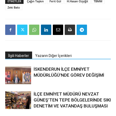
ETIKETLER
Çağın Taşkın
Ferit Gül
H.Hasan Özyiğit
TBMM
Zeki Balcı
İlgili Haberler
Yazarın Diğer İçerikleri
İSKENDERUN İLÇE EMNİYET
MÜDÜRLÜĞÜ’NDE GÖREV DEĞİŞİMİ
İLÇE EMNİYET MÜDÜRÜ NEVZAT
GÜNEŞ’TEN TEPE BÖLGELERİNDE SIKI
DENETİM VE VATANDAŞ BULUŞMASI