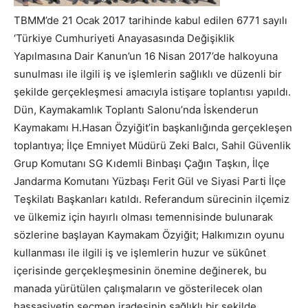
TBMM’de 21 Ocak 2017 tarihinde kabul edilen 6771 sayılı
‘Türkiye Cumhuriyeti Anayasasında Değişiklik
Yapılmasına Dair Kanun’un 16 Nisan 2017’de halkoyuna
sunulması ile ilgili iş ve işlemlerin sağlıklı ve düzenli bir
şekilde gerçekleşmesi amacıyla istişare toplantısı yapıldı.
Dün, Kaymakamlık Toplantı Salonu’nda İskenderun
Kaymakamı H.Hasan Özyiğit’in başkanlığında gerçekleşen
toplantıya; İlçe Emniyet Müdürü Zeki Balcı, Sahil Güvenlik
Grup Komutanı SG Kıdemli Binbaşı Çağın Taşkın, İlçe
Jandarma Komutanı Yüzbaşı Ferit Gül ve Siyasi Parti İlçe
Teşkilatı Başkanları katıldı. Referandum sürecinin ilçemiz
ve ülkemiz için hayırlı olması temennisinde bulunarak
sözlerine başlayan Kaymakam Özyiğit; Halkımızın oyunu
kullanması ile ilgili iş ve işlemlerin huzur ve sükûnet
içerisinde gerçekleşmesinin önemine değinerek, bu
manada yürütülen çalışmaların ve gösterilecek olan
hassasiyetin seçmen iradesinin sağlıklı bir şekilde