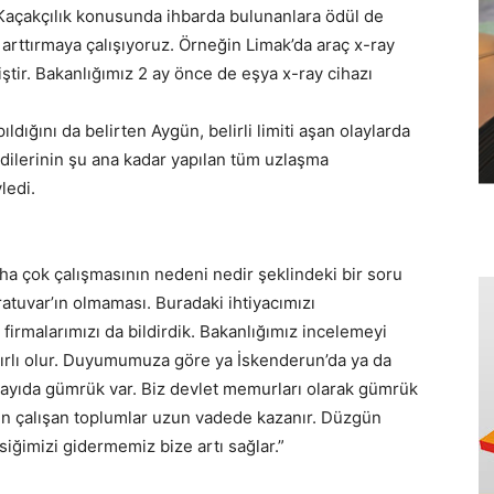
“Kaçakçılık konusunda ihbarda bulunanlara ödül de
 arttırmaya çalışıyoruz. Örneğin Limak’da araç x-ray
iştir. Bakanlığımız 2 ay önce de eşya x-ray cihazı
ldığını da belirten Aygün, belirli limiti aşan olaylarda
ndilerinin şu ana kadar yapılan tüm uzlaşma
ledi.
a çok çalışmasının nedeni nedir şeklindeki bir soru
ratuvar’ın olmaması. Buradaki ihtiyacımızı
firmalarımızı da bildirdik. Bakanlığımız incelemeyi
yırlı olur. Duyumumuza göre ya İskenderun’da ya da
 sayıda gümrük var. Biz devlet memurları olarak gümrük
n çalışan toplumlar uzun vadede kazanır. Düzgün
iğimizi gidermemiz bize artı sağlar.”