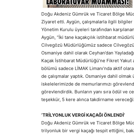
Doğu Akdeniz Gümrük ve Ticaret Bölge Müdü
Ziyaret etti. Aygün, çalışmalarla ilgili bilgi
Yönetim Kurulu üyeleri tarafından karşılanan A
Aygün, “İki tane kaçakçılık istihbarat müdür
Cilvegözü Müdürlüğümüz sadece Cilvegözü
Osmaniye dahil olarak Ceyhan’dan Yayladağ
Kaçak İstihbarat Müdürlüğü’ne Fikret Yakut 
bölümü sadece LİMAK Limanı’nda aktif olarak
de çalışmalar yaptık. Osmaniye dahil olmak 
iskelelerimizde de memurlarımızı görevlendi
görevlendirdik. Bunların yanı sıra ödül ve c
teşekkür, 5 kere alınca takdirname vereceği
‘TRİLYONLUK VERGİ KAÇAĞI ÖNLENDİ’
Doğu Akdeniz Gümrük ve Ticaret Bölge Müdür
trilyonluk bir vergi kaçağı tespit ettiğini, bak