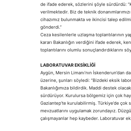
de ifade ederek, sözlerini şöyle sürdürdü: 
verilmektedir. Biz de teknik donanımlarımızı
cihazımız bulunmakta ve ikincisi talep edilm
gönderdi.”
Ceza kesilenlerle uzlaşma toplantılarının yapı
kararı Bakanlığın verdiğini ifade ederek, ke
toplantılarını olumlu sonuçlandırdıklarını söy
LABORATUVAR EKSİKLİĞİ
Aygün, Mersin Limanı’nın İskenderun’dan dah
üzerine, şunları söyledi: “Bizdeki eksik labo
Bakanlığımıza bildirdik. Maddi destek olacak 
sürdürüyor. Kurulursa bölgemiz için çok ha
Gaziantep’te kurulabilirmiş. Türkiye’de çok
mevzuatlarını uygulamak zorundayız. Düzgü
çalışmayanlar hep kaybeder. Laboratuvar eks