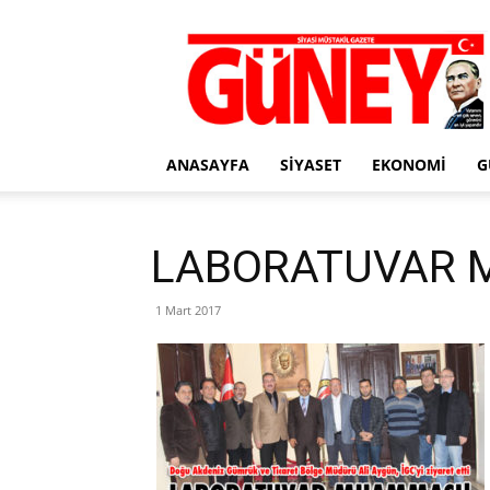
Gazete
Güney
ANASAYFA
SIYASET
EKONOMI
G
LABORATUVAR 
1 Mart 2017