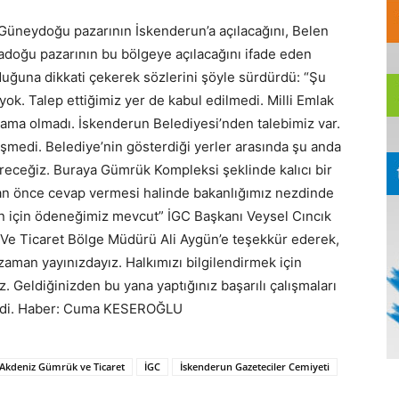
Güneydoğu pazarının İskenderun’a açılacağını, Belen
adoğu pazarının bu bölgeye açılacağını ifade eden
uğuna dikkati çekerek sözlerini şöyle sürdürdü: “Şu
k. Talep ettiğimiz yer de kabul edilmedi. Milli Emlak
k ama olmadı. İskenderun Belediyesi’nden talebimiz var.
şmedi. Belediye’nin gösterdiği yerler arasında şu anda
eceğiz. Buraya Gümrük Kompleksi şeklinde kalıcı bir
ir an önce cevap vermesi halinde bakanlığımız nezdinde
n için ödeneğimiz mevcut” İGC Başkanı Veysel Cıncık
Ve Ticaret Bölge Müdürü Ali Aygün’e teşekkür ederek,
 zaman yayınızdayız. Halkımızı bilgilendirmek için
. Geldiğinizden bu yana yaptığınız başarılı çalışmaları
 dedi. Haber: Cuma KESEROĞLU
Akdeniz Gümrük ve Ticaret
İGC
İskenderun Gazeteciler Cemiyeti