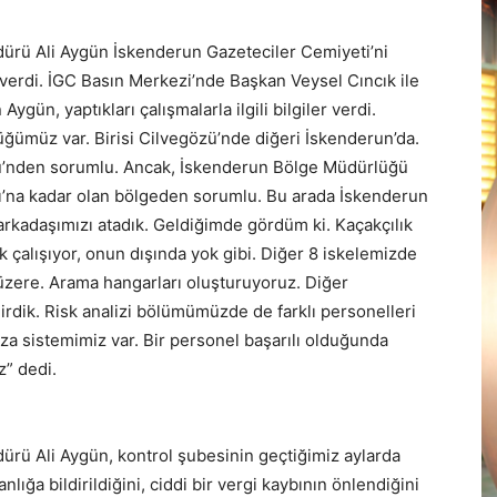
rü Ali Aygün İskenderun Gazeteciler Cemiyeti’ni
ler verdi. İGC Basın Merkezi’nde Başkan Veysel Cıncık ile
ygün, yaptıkları çalışmalarla ilgili bilgiler verdi.
lüğümüz var. Birisi Cilvegözü’nde diğeri İskenderun’da.
’nden sorumlu. Ancak, İskenderun Bölge Müdürlüğü
ı’na kadar olan bölgeden sorumlu. Bu arada İskenderun
arkadaşımızı atadık. Geldiğimde gördüm ki. Kaçakçılık
 çalışıyor, onun dışında yok gibi. Diğer 8 iskelemizde
üzere. Arama hangarları oluşturuyoruz. Diğer
rdik. Risk analizi bölümümüzde de farklı personelleri
eza sistemimiz var. Bir personel başarılı olduğunda
z” dedi.
ü Ali Aygün, kontrol şubesinin geçtiğimiz aylarda
anlığa bildirildiğini, ciddi bir vergi kaybının önlendiğini