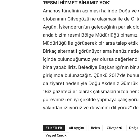
‘RESMİ HİZMET BİNAMIZ YOK’
Amanos tünelinin açılması halinde Doğu ve 
otobanının Cilvegözü’ne ulaşması ile de Ort
Aygün, İskenderun’un geleceğinin parlak old
anda bizim resmi Bölge Müdürlüğü binamız yo
Müdürlüğü ile görüşerek bir arsa talep etti
Birkaç alternatif görünüyor ama henüz netle
içinde bulunduğumuz yer olursa değerlendir
bina yapabiliriz. Belediye Başkanlığı’nın b
girişimde bulunacağız. Çünkü 2017’de bunu
da ziyaret nedeniyle Doğu Akdeniz Gümrük 
“Biz gazeteciler olarak çalışmalarınızda her
görevimizi en iyi şekilde yapmaya çalışıyoruz
yakından izliyoruz ve devamını diliyoruz”
ETIKETLER
Ali Aygün
Belen
Cilvegözü
Doğu 
Veysel Cıncık