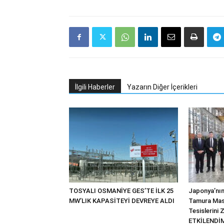
İlgili Haberler
Yazarın Diğer İçerikleri
TOSYALI OSMANİYE GES’TE İLK 25
Japonya’nın
MW’LIK KAPASİTEYİ DEVREYE ALDI
Tamura Mas
Tesislerini 
ETKİLENDİM