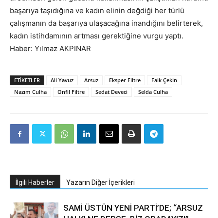
başarıya taşıdığına ve kadın elinin değdiği her türlü
çalışmanın da başarıya ulaşacağına inandığını belirterek,
kadın istihdamının artması gerektiğine vurgu yaptı.
Haber: Yılmaz AKPINAR
ETIKETLER
Ali Yavuz
Arsuz
Eksper Filtre
Faik Çekin
Nazım Culha
Onfil Filtre
Sedat Deveci
Selda Culha
İlgili Haberler
Yazarın Diğer İçerikleri
SAMİ ÜSTÜN YENİ PARTİ’DE; “ARSUZ