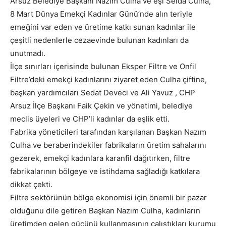
Arsuz Belediye Başkanı Nazım Culha ve eşi Selda Culha,
8 Mart Dünya Emekçi Kadınlar Günü’nde alın teriyle
emeğini var eden ve üretime katkı sunan kadınlar ile
çeşitli nedenlerle cezaevinde bulunan kadınları da
unutmadı.
İlçe sınırları içerisinde bulunan Eksper Filtre ve Onfil
Filtre’deki emekçi kadınlarını ziyaret eden Culha çiftine,
başkan yardımcıları Sedat Deveci ve Ali Yavuz , CHP
Arsuz İlçe Başkanı Faik Çekin ve yönetimi, belediye
meclis üyeleri ve CHP’li kadınlar da eşlik etti.
Fabrika yöneticileri tarafından karşılanan Başkan Nazım
Culha ve beraberindekiler fabrikaların üretim sahalarını
gezerek, emekçi kadınlara karanfil dağıtırken, filtre
fabrikalarının bölgeye ve istihdama sağladığı katkılara
dikkat çekti.
Filtre sektörünün bölge ekonomisi için önemli bir pazar
olduğunu dile getiren Başkan Nazım Culha, kadınların
üretimden gelen gücünü kullanmasının çalıştıkları kurumu