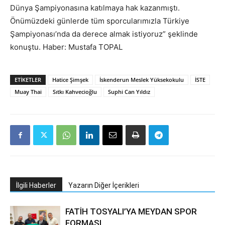
Dünya Şampiyonasına katılmaya hak kazanmıştı.
Önümüzdeki günlerde tüm sporcularımızla Türkiye
Şampiyonası’nda da derece almak istiyoruz” şeklinde
konuştu. Haber: Mustafa TOPAL
ETIKETLER
Hatice Şimşek
İskenderun Meslek Yüksekokulu
İSTE
Muay Thai
Sıtkı Kahvecioğlu
Suphi Can Yıldız
İlgili Haberler
Yazarın Diğer İçerikleri
FATİH TOSYALI’YA MEYDAN SPOR
FORMASI