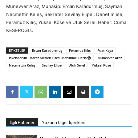
Münevver Araz, Muhasip: Ercan Karadurmuş, Sayman
Necmettin Keleş, Sekreter Sevilay Elipe.. Denetim ise;
Feramuz Kılıç, Yüksel Köse ve Ufuk Serel. Haber: Cuma
KESEROĞLU
ETIKETLER
Ercan Karadurmuş
Feramuz Kılıç
Fuat Kaya
İskenderun Ticaret Meslek Lisesi Mezunları Derneği
Münevver Araz
Necmettin Keleş
Sevilay Elipe
Ufuk Serel
Yüksel Köse
İlgili Haberler
Yazarın Diğer İçerikleri