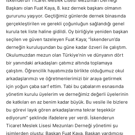
İskenderun Ticaret Meslek Lisesi Mezunları Derneği
Başkanı olan Fuat Kaya, 8. kez dernek başkanı olmanın
gururunu yaşıyor. Geçtiğimiz günlerde dernek binasında
gerçekleştirilen ve gerekli çoğunluğun sağlandığı genel
kurula tek liste haline gidildi. Oy birliğiyle yeniden başkan
seçilen ve güven tazeleyen Fuat Kaya; “İskenderun’da
derneğin kuruluşundan bu güne kadar özveri ile çalıştım.
Okulumuzdan mezun olan Türkiye’nin ve dünyanın dört
bir yanındaki arkadaşları çatımız altında toplamaya
çalıştım. Öğrencilik hayatımızda birlikte olduğumuz okul
arkadaşlarımızı ve öğretmenlerimizi bir araya getirmek
için yoğun çaba sarf ettim. Tabi bu çabalarım esnasında
yönetim kurulu üyelerim ve derneğimiz değerli üyelerinin
de katkıları en az benim kadar büyük. Bu vesile ile bizlere
bu görevi layık gören arkadaşlarıma tekrar teşekkür
ediyorum” şeklinde ifadelere yer verdi. İskenderun
Ticaret Meslek Lisesi Mezunları Derneği yönetimi şu
isimlerden oluştu: Başkan Fuat Kaya, Başkan yardımcısı