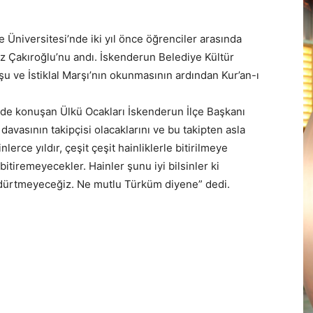
e Üniversitesi’nde iki yıl önce öğrenciler arasında
z Çakıroğlu’nu andı. İskenderun Belediye Kültür
u ve İstiklal Marşı’nın okunmasının ardından Kur’an-ı
nde konuşan Ülkü Ocakları İskenderun İlçe Başkanı
avasının takipçisi olacaklarını ve bu takipten asla
erce yıldır, çeşit çeşit hainliklerle bitirilmeye
 bitiremeyecekler. Hainler şunu iyi bilsinler ki
ldürtmeyeceğiz. Ne mutlu Türküm diyene” dedi.