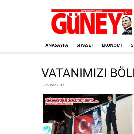
Gazete
Güney
ANASAYFA
SIYASET
EKONOMI
G
VATANIMIZI BÖ
21 Şubat 2017