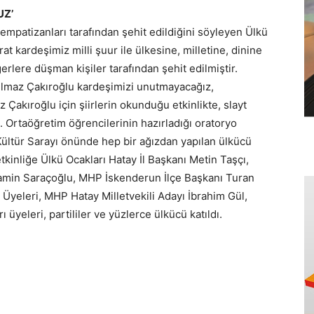
UZ’
sempatizanları tarafından şehit edildiğini söyleyen Ülkü
rat kardeşimiz milli şuur ile ülkesine, milletine, dinine
erlere düşman kişiler tarafından şehit edilmiştir.
 Yılmaz Çakıroğlu kardeşimizi unutmayacağız,
 Çakıroğlu için şiirlerin okunduğu etkinlikte, slayt
. Ortaöğretim öğrencilerinin hazırladığı oratoryo
 Kültür Sarayı önünde hep bir ağızdan yapılan ülkücü
kinliğe Ülkü Ocakları Hatay İl Başkanı Metin Taşçı,
yamin Saraçoğlu, MHP İskenderun İlçe Başkanı Turan
yeleri, MHP Hatay Milletvekili Adayı İbrahim Gül,
 üyeleri, partililer ve yüzlerce ülkücü katıldı.