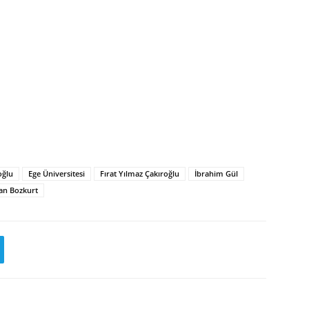
oğlu
Ege Üniversitesi
Fırat Yılmaz Çakıroğlu
İbrahim Gül
an Bozkurt