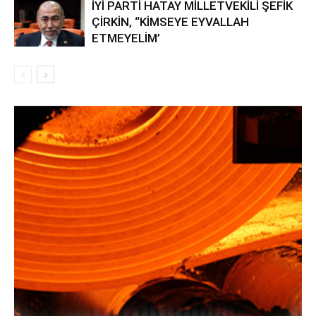
İYİ PARTİ HATAY MİLLETVEKİLİ ŞEFİK
ÇİRKİN, “KİMSEYE EYVALLAH
ETMEYELİM’