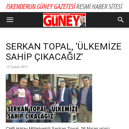
SERKAN TOPAL, ‘ÜLKEMİZE
SAHİP ÇIKACAĞIZ’
27 Şubat 2017
CHP Hatay Milletvekili Serkan Topal, 16 Nisan günü