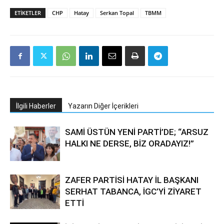
ETIKETLER
CHP
Hatay
Serkan Topal
TBMM
İlgili Haberler
Yazarın Diğer İçerikleri
SAMİ ÜSTÜN YENİ PARTİ’DE; “ARSUZ
HALKI NE DERSE, BİZ ORADAYIZ!”
ZAFER PARTİSİ HATAY İL BAŞKANI
SERHAT TABANCA, İGC’Yİ ZİYARET
ETTİ