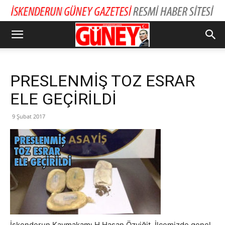
PRESLENMİŞ TOZ ESRAR
ELE GEÇİRİLDİ
9 Şubat 2017
İskenderun Kaymakamı H.Hasan Özyiğit, İlçemizde genel