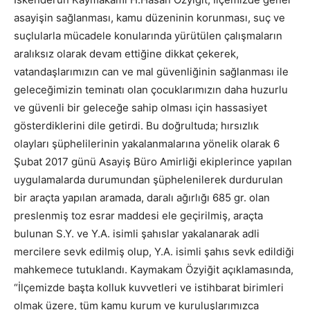
asayişin sağlanması, kamu düzeninin korunması, suç ve
suçlularla mücadele konularında yürütülen çalışmaların
aralıksız olarak devam ettiğine dikkat çekerek,
vatandaşlarımızın can ve mal güvenliğinin sağlanması ile
geleceğimizin teminatı olan çocuklarımızın daha huzurlu
ve güvenli bir geleceğe sahip olması için hassasiyet
gösterdiklerini dile getirdi. Bu doğrultuda; hırsızlık
olayları şüphelilerinin yakalanmalarına yönelik olarak 6
Şubat 2017 günü Asayiş Büro Amirliği ekiplerince yapılan
uygulamalarda durumundan şüphelenilerek durdurulan
bir araçta yapılan aramada, daralı ağırlığı 685 gr. olan
preslenmiş toz esrar maddesi ele geçirilmiş, araçta
bulunan S.Y. ve Y.A. isimli şahıslar yakalanarak adli
mercilere sevk edilmiş olup, Y.A. isimli şahıs sevk edildiği
mahkemece tutuklandı. Kaymakam Özyiğit açıklamasında,
“İlçemizde başta kolluk kuvvetleri ve istihbarat birimleri
olmak üzere, tüm kamu kurum ve kuruluşlarımızca