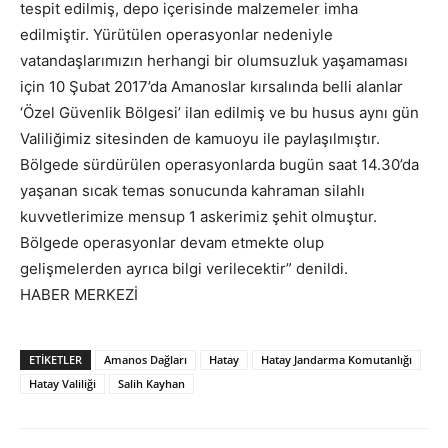
tespit edilmiş, depo içerisinde malzemeler imha
edilmiştir. Yürütülen operasyonlar nedeniyle
vatandaşlarımızın herhangi bir olumsuzluk yaşamaması
için 10 Şubat 2017’da Amanoslar kırsalında belli alanlar
‘Özel Güvenlik Bölgesi’ ilan edilmiş ve bu husus aynı gün
Valiliğimiz sitesinden de kamuoyu ile paylaşılmıştır.
Bölgede sürdürülen operasyonlarda bugün saat 14.30’da
yaşanan sıcak temas sonucunda kahraman silahlı
kuvvetlerimize mensup 1 askerimiz şehit olmuştur.
Bölgede operasyonlar devam etmekte olup
gelişmelerden ayrıca bilgi verilecektir” denildi.
HABER MERKEZİ
ETIKETLER
Amanos Dağları
Hatay
Hatay Jandarma Komutanlığı
Hatay Valiliği
Salih Kayhan