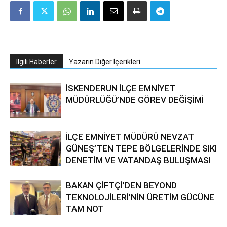
İlgili Haberler
Yazarın Diğer İçerikleri
İSKENDERUN İLÇE EMNİYET
MÜDÜRLÜĞÜ’NDE GÖREV DEĞİŞİMİ
İLÇE EMNİYET MÜDÜRÜ NEVZAT
GÜNEŞ’TEN TEPE BÖLGELERİNDE SIKI
DENETİM VE VATANDAŞ BULUŞMASI
BAKAN ÇİFTÇİ’DEN BEYOND
TEKNOLOJİLERİ’NİN ÜRETİM GÜCÜNE
TAM NOT