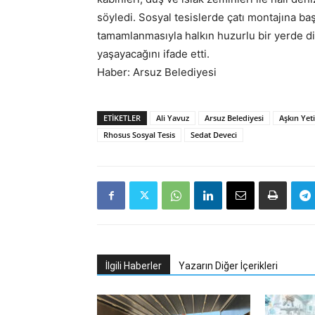
söyledi. Sosyal tesislerde çatı montajına b
tamamlanmasıyla halkın huzurlu bir yerde d
yaşayacağını ifade etti.
Haber: Arsuz Belediyesi
ETIKETLER
Ali Yavuz
Arsuz Belediyesi
Aşkın Yet
Rhosus Sosyal Tesis
Sedat Deveci
İlgili Haberler
Yazarın Diğer İçerikleri