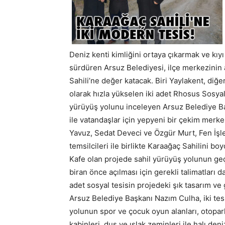
Deniz kenti kimliğini ortaya çıkarmak ve kıyı 
sürdüren Arsuz Belediyesi, ilçe merkezinin
Sahili’ne değer katacak. Biri Yaylakent, diğe
olarak hızla yükselen iki adet Rhosus Sosyal 
yürüyüş yolunu inceleyen Arsuz Belediye B
ile vatandaşlar için yepyeni bir çekim merke
Yavuz, Sedat Deveci ve Özgür Murt, Fen İşl
temsilcileri ile birlikte Karaağaç Sahilini b
Kafe olan projede sahil yürüyüş yolunun geçe
biran önce açılması için gerekli talimatları d
adet sosyal tesisin projedeki şık tasarım ve
Arsuz Belediye Başkanı Nazım Culha, iki tes
yolunun spor ve çocuk oyun alanları, otopark,
kabinleri, duş ve ıslak zeminleri ile halı de