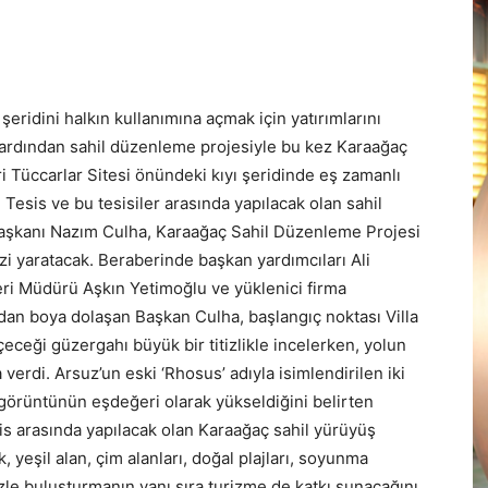
şeridini halkın kullanımına açmak için yatırımlarını
 ardından sahil düzenleme projesiyle bu kez Karaağaç
ri Tüccarlar Sitesi önündeki kıyı şeridinde eş zamanlı
Tesis ve bu tesisiler arasında yapılacak olan sahil
aşkanı Nazım Culha, Karaağaç Sahil Düzenleme Projesi
zi yaratacak. Beraberinde başkan yardımcıları Ali
eri Müdürü Aşkın Yetimoğlu ve yüklenici firma
oydan boya dolaşan Başkan Culha, başlangıç noktası Villa
ceği güzergahı büyük bir titizlikle incelerken, yolun
a verdi. Arsuz’un eski ‘Rhosus’ adıyla isimlendirilen iki
 görüntünün eşdeğeri olarak yükseldiğini belirten
is arasında yapılacak olan Karaağaç sahil yürüyüş
 yeşil alan, çim alanları, doğal plajları, soyunma
nizle buluşturmanın yanı sıra turizme de katkı sunacağını