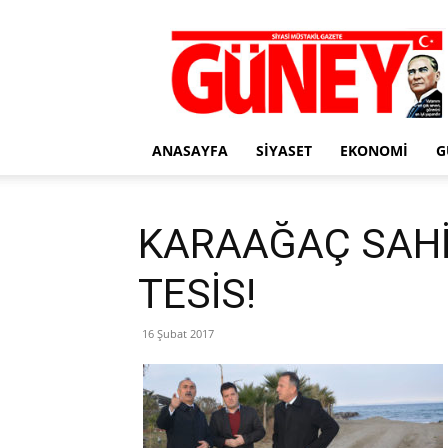
Gazete
Güney
ANASAYFA
SIYASET
EKONOMI
G
KARAAĞAÇ SAHİL
TESİS!
16 Şubat 2017