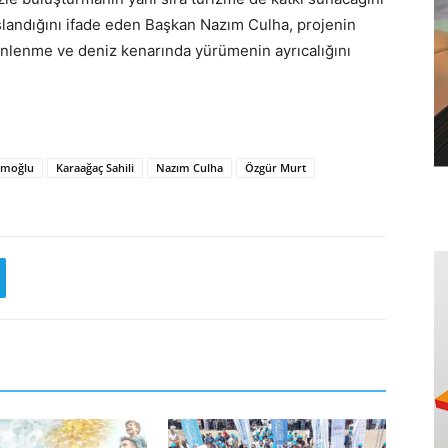
aşlandığını ifade eden Başkan Nazım Culha, projenin
inlenme ve deniz kenarında yürümenin ayrıcalığını
imoğlu
Karaağaç Sahili
Nazım Culha
Özgür Murt