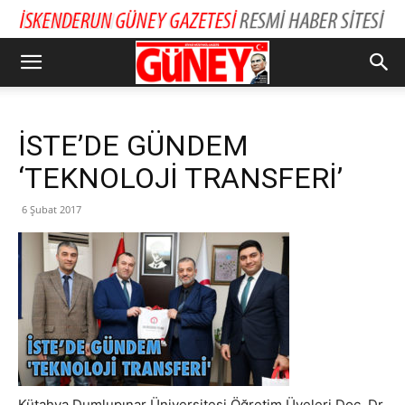
İSTE’DE GÜNDEM
‘TEKNOLOJİ TRANSFERİ’
6 Şubat 2017
Kütahya Dumlupınar Üniversitesi Öğretim Üyeleri Doç. Dr.