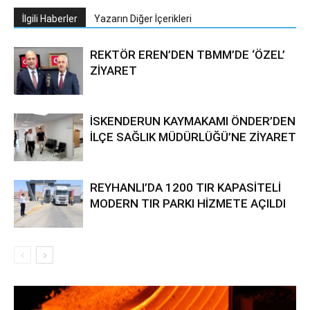
İlgili Haberler
Yazarın Diğer İçerikleri
REKTÖR EREN’DEN TBMM’DE ‘ÖZEL’
ZİYARET
İSKENDERUN KAYMAKAMI ÖNDER’DEN
İLÇE SAĞLIK MÜDÜRLÜĞÜ’NE ZİYARET
REYHANLI’DA 1200 TIR KAPASİTELİ
MODERN TIR PARKI HİZMETE AÇILDI