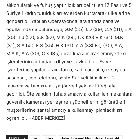
alıkonularak ve fuhuş yaptırıldıkları belirtilen 17 Faslı ve 5
Suriyeli kadın tutuldukları evlerden kurtararak ülkelerine
gönderildi. Yapılan Operasyonda, aralarında baba ve
oğullarında da bulunduğu, G.M (35), İ.D (39), C.A (31), E.A
(30), T.J (27), S.K (57), M.K (28), T.K (20) E.K (31), M.K
(31), S.A (40) E.S (35), H.K (31), A.A (38) F.Ç (30), A.A,
M.A.K, A.A (30), C.K (35) gözaltına alınarak emniyetteki
işlemlerinin ardından adliyeye sevk edildi. Ev ve
işyerlerine yapılan aramalarda, kadınlara ait çok sayıda
pasaport, cep telefonu, sahte Suriyeli kimlikleri, 2
tabanca ve bunlara ait şarjör ve fişek, av tüfeği ele
geçirildi. Öte yandan, fuhuş amacıyla kullanılan mekanlara
güvenlik kamerası yerleştiren şüphelilerin, görüntüleri
müşterilerine şantaj amacıyla kullanmayı planladıkları
öğrenildi. HABER MERKEZİ
ETIKETLER
Fas
fuhuş
Hatay Emniyet Müdürlüğü Kaçakçılık