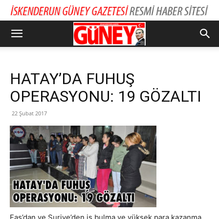
HATAY’DA FUHUŞ
OPERASYONU: 19 GÖZALTI
22 Şubat 2017
Fas’dan ve Suriye’den iş bulma ve yüksek para kazanma