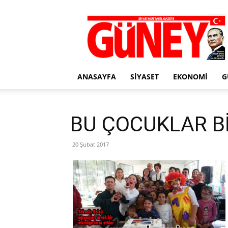
Gazete
Güney
ANASAYFA
SIYASET
EKONOMI
G
BU ÇOCUKLAR Bİ
20 Şubat 2017