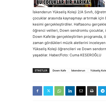
İskenderun Yükseliş Koleji 2/A Sınıfı, öğret
çocuklar arasında kaynaşmayı artırmak için
kesimi gerçekleştirdiler. Haftasonu gerçekle
öğrenci velileri, Down sendromlu çocuklar, ö
Down Kafe’de gerçekleştirilen programda, öğ
zaman gördükleri müzik aletlerini inceleye
Yükseliş Koleji öğrencileri ve Down sendorm
yaşadılar. Haber/Foto: Cuma KESEROĞLU
ETIKETLER
Down Kafe
İskenderun
Yükseliş Kole