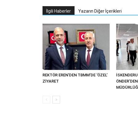
İlgili Haberler
Yazarın Diğer İçerikleri
REKTÖR EREN’DEN TBMM’DE ‘ÖZEL’
İSKENDER
ZİYARET
ÖNDER’DEN 
MÜDÜRLÜĞÜ