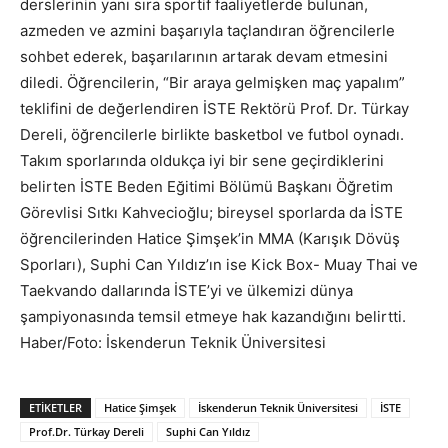
derslerinin yanı sıra sportif faaliyetlerde bulunan,
azmeden ve azmini başarıyla taçlandıran öğrencilerle
sohbet ederek, başarılarının artarak devam etmesini
diledi. Öğrencilerin, “Bir araya gelmişken maç yapalım”
teklifini de değerlendiren İSTE Rektörü Prof. Dr. Türkay
Dereli, öğrencilerle birlikte basketbol ve futbol oynadı.
Takım sporlarında oldukça iyi bir sene geçirdiklerini
belirten İSTE Beden Eğitimi Bölümü Başkanı Öğretim
Görevlisi Sıtkı Kahvecioğlu; bireysel sporlarda da İSTE
öğrencilerinden Hatice Şimşek’in MMA (Karışık Dövüş
Sporları), Suphi Can Yıldız’ın ise Kick Box- Muay Thai ve
Taekvando dallarında İSTE’yi ve ülkemizi dünya
şampiyonasında temsil etmeye hak kazandığını belirtti.
Haber/Foto: İskenderun Teknik Üniversitesi
ETIKETLER
Hatice Şimşek
İskenderun Teknik Üniversitesi
İSTE
Prof.Dr. Türkay Dereli
Suphi Can Yıldız