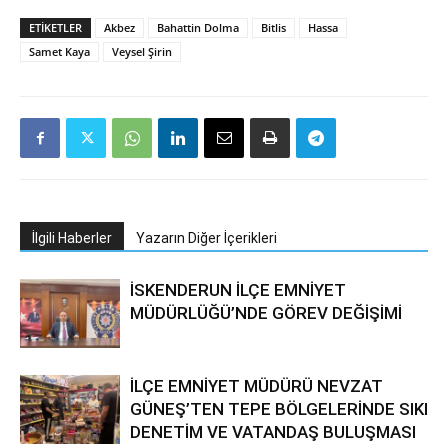
ETIKETLER
Akbez
Bahattin Dolma
Bitlis
Hassa
Samet Kaya
Veysel Şirin
İlgili Haberler
Yazarın Diğer İçerikleri
İSKENDERUN İLÇE EMNİYET
MÜDÜRLÜĞÜ’NDE GÖREV DEĞİŞİMİ
İLÇE EMNİYET MÜDÜRÜ NEVZAT
GÜNEŞ’TEN TEPE BÖLGELERİNDE SIKI
DENETİM VE VATANDAŞ BULUŞMASI