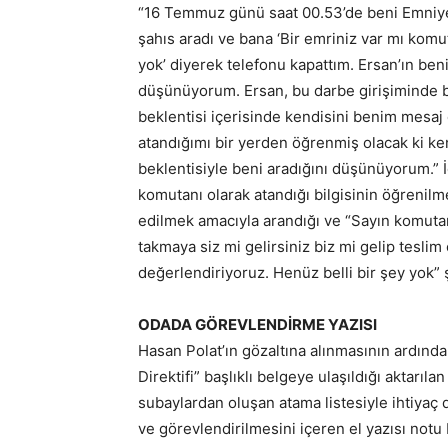
“16 Temmuz günü saat 00.53’de beni Emniyet
şahıs aradı ve bana ‘Bir emriniz var mı komu
yok’ diyerek telefonu kapattım. Ersan’ın ben
düşünüyorum. Ersan, bu darbe girişiminde b
beklentisi içerisinde kendisini benim mesaj
atandığımı bir yerden öğrenmiş olacak ki k
beklentisiyle beni aradığını düşünüyorum.” 
komutanı olarak atandığı bilgisinin öğrenilme
edilmek amacıyla arandığı ve “Sayın komutan
takmaya siz mi gelirsiniz biz mi gelip tesli
değerlendiriyoruz. Henüz belli bir şey yok” ş
ODADA GÖREVLENDİRME YAZISI
Hasan Polat’ın gözaltına alınmasının ardınd
Direktifi” başlıklı belgeye ulaşıldığı aktarı
subaylardan oluşan atama listesiyle ihtiyaç
ve görevlendirilmesini içeren el yazısı not