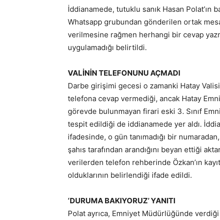
İddianamede, tutuklu sanık Hasan Polat’ın b
Whatsapp grubundan gönderilen ortak mesaj
verilmesine rağmen herhangi bir cevap yazma
uygulamadığı belirtildi.
VALİNİN TELEFONUNU AÇMADI
Darbe girişimi gecesi o zamanki Hatay Valis
telefona cevap vermediği, ancak Hatay Emni
görevde bulunmayan firari eski 3. Sınıf Em
tespit edildiği de iddianamede yer aldı. İd
ifadesinde, o gün tanımadığı bir numaradan,
şahıs tarafından arandığını beyan ettiği aktar
verilerden telefon rehberinde Özkan’ın kayı
olduklarının belirlendiği ifade edildi.
‘DURUMA BAKIYORUZ’ YANITI
Polat ayrıca, Emniyet Müdürlüğünde verdiği 