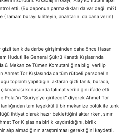
iklerini sordum. Arkadaşım olayı, ‘Alay komutanı apar
trol etti. (Bu deponun parmaklıkları da var değil mi?)
e (Tamam burayı kilitleyin, anahtarını da bana verin)
r gizli tanık da darbe girişiminden daha önce Hasan
em Huduti ile General Şükrü Kanatlı Kışlası’nda
nda 6. Mekanize Tümen Komutanlığına bilgi verilip
gün Ahmet Tor Kışlasında da tüm rütbeli personelin
ğu toplantı yapıldığını aktaran gizli tanık, burada,
 çıkmaması konusunda talimat verildiğini ifade etti.
de Polat’ın “Suriye’ye girilecek” diyerek Ahmet Tor
anlığından tam teşekküllü bir mekanize bölük ile tank
ğü ihtiyat olarak hazır beklettiğini aktarırken, sınır
 Tor Kışlasına birlik kaydırıldığını, birlik
ir alıp almadığının araştırılması gerektiğini kaydetti.