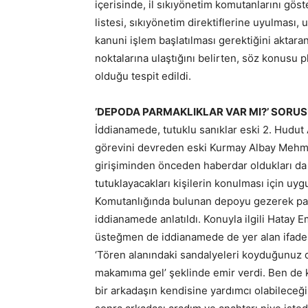
içerisinde, il sıkıyönetim komutanlarını gös
listesi, sıkıyönetim direktiflerine uyulması
kanuni işlem başlatılması gerektiğini aktaran
noktalarına ulaştığını belirten, söz konusu
olduğu tespit edildi.
’DEPODA PARMAKLIKLAR VAR MI?’ SORU
İddianamede, tutuklu sanıklar eski 2. Hudut
görevini devreden eski Kurmay Albay Mehme
girişiminden önceden haberdar oldukları da 
tutuklayacakları kişilerin konulması için uyg
Komutanlığında bulunan depoyu gezerek parma
iddianamede anlatıldı. Konuyla ilgili Hatay 
üsteğmen de iddianamede de yer alan ifades
‘Tören alanındaki sandalyeleri koyduğunuz 
makamıma gel’ şeklinde emir verdi. Ben de 
bir arkadaşın kendisine yardımcı olabileceği