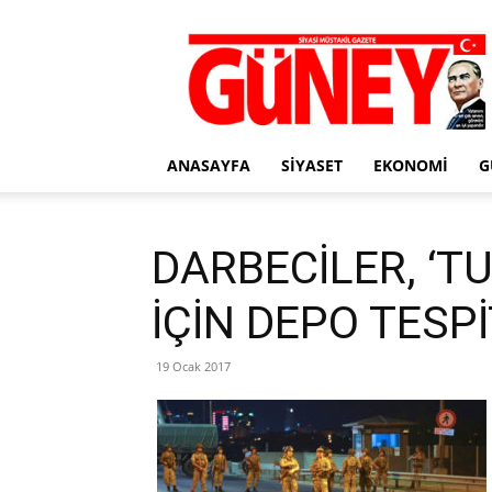
Gazete
Güney
ANASAYFA
SIYASET
EKONOMI
G
DARBECİLER, ‘
İÇİN DEPO TESPİ
19 Ocak 2017