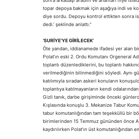
sonra arkadaşı aradım ve anahtarı niye isted
topar depoya bakmak için aşağıya indi ve kon
diye sordu. Depoyu kontrol ettikten sonra is
dedi.’ şeklinde anlattı.”
’SURİYE’YE GİRİLECEK’
Öte yandan, iddianamede ifadesi yer alan bi
Polat’ın eski 2. Ordu Komutanı Orgeneral Ad
toplantı düzenlediklerini, bu toplantı hakkı
verilmediğinin bilinmediğini söyledi. Aynı 
katılımıyla sıradan askeri konuların konuşuldu
toplantıya katılmayanların kendi odalarından
Gizli tanık, darbe girişiminde önceki günler
Kışlasında konuşlu 3. Mekanize Tabur Komut
tabur komutanlığından tam teşekküllü bir bölü
birimlerinden 15 Temmuz gününden önce Ahmet
kaydırılırken Polat’ın üst komutanlığından em