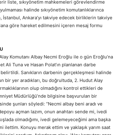
terir liste, sıkıyönetim mahkemeleri görevlendirme
, uyulmaması halinde sıkıyönetim komutanlıklarınca
, İstanbul, Ankara’yı takviye edecek birliklerin takviye
 plana göre hareket edilmesini içeren mesaj formu
SU
 Alay Komutanı Albay Necmi Eroğlu ile o gün Eroğlu’na
t Ali Tuna ve Hasan Polat’ın planlanan darbe
belirtildi. Sanıkların darbenin gerçekleşmesi halinde
un bir yer aradıkları, bu doğrultuda, 2. Hudut Alay
klıklarının olup olmadığını kontrol ettikleri de
Emniyet Müdürlüğü’nde bilgisine başvurulan bir
inde şunları söyledi: “Necmi albay beni aradı ve
depoyu açman lazım, onun anahtarı sende mi, ivedi
kışlada olmadığımı, ivedi gelemeyeceğimi ama başka
ni ilettim. Konuyu merak ettim ve yaklaşık yarım saat