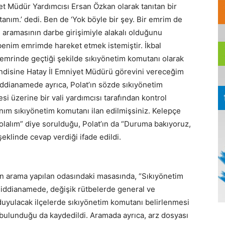
 Müdür Yardımcısı Ersan Özkan olarak tanıtan bir
tanım.’ dedi. Ben de ‘Yok böyle bir şey. Bir emrim de
i aramasının darbe girişimiyle alakalı olduğunu
enim emrimde hareket etmek istemiştir. İkbal
 emrinde geçtiği şekilde sıkıyönetim komutanı olarak
endisine Hatay İl Emniyet Müdürü görevini vereceğim
İddianamede ayrıca, Polat’ın sözde sıkıyönetim
si üzerine bir vali yardımcısı tarafından kontrol
ım sıkıyönetim komutanı ilan edilmişsiniz. Kelepçe
m olalım” diye sorulduğu, Polat’ın da “Duruma bakıyoruz,
eklinde cevap verdiği ifade edildi.
an arama yapılan odasındaki masasında, “Sıkıyönetim
lan iddianamede, değişik rütbelerde general ve
 duyulacak ilçelerde sıkıyönetim komutanı belirlenmesi
u bulunduğu da kaydedildi. Aramada ayrıca, arz dosyası