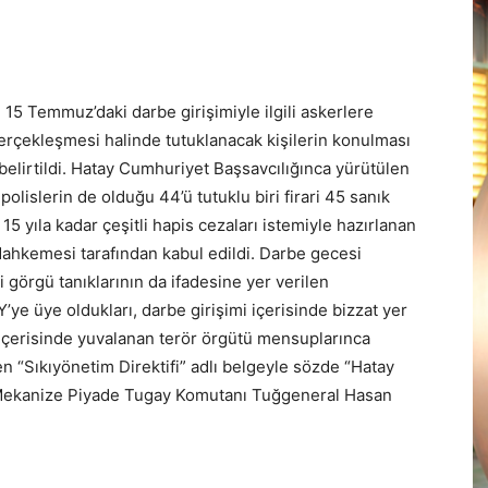
15 Temmuz’daki darbe girişimiyle ilgili askerlere
erçekleşmesi halinde tutuklanacak kişilerin konulması
ı belirtildi. Hatay Cumhuriyet Başsavcılığınca yürütülen
lislerin de olduğu 44’ü tutuklu biri firari 45 sanık
15 yıla kadar çeşitli hapis cezaları istemiyle hazırlanan
Mahkemesi tarafından kabul edildi. Darbe gecesi
i görgü tanıklarının da ifadesine yer verilen
ye üye oldukları, darbe girişimi içerisinde bizzat yer
 içerisinde yuvalanan terör örgütü mensuplarınca
n “Sıkıyönetim Direktifi” adlı belgeyle sözde “Hatay
 Mekanize Piyade Tugay Komutanı Tuğgeneral Hasan