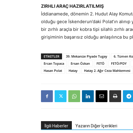
ZIRHLI ARAÇ HAZIRLATILMIŞ
İddianamede, dönemin 2. Hudut Alay Komutan
olduğu gece İskenderun’daki Polat’ın alınıp 
bir zırhlı araçla bir kobra tipi silahlı zırhlı 
girişiminin başarısız olduğu anlaşılınca bu pl
ETIKETLER
39. Mekanize Piyade Tugay
6. Tümen K
Ercan Topaca
Ersan Özkan
FETÖ
FETÖ/PDY
Hasan Polat
Hatay
Hatay 2. Ağır Ceza Mahkemesi
İlgili Haberler
Yazarın Diğer İçerikleri