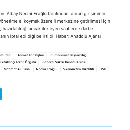
ı Albay Necmi Eroğlu tarafından, darbe girişiminin
yönetime el koymak üzere il merkezine getirilmesi için
araç hazırlatıldığı ancak ilerleyen saatlerde darbe
anın iptal edildiği belirtildi. Haber: Anadolu Ajansı
omutanı
Ahmet Tor Kışlası
Cumhuriyet Başsavcılığı
Fetullahçı Terör Örgütü
General Şükrü Kanatlı Kışlası
Mehmet Ali Tuna
Necmi Eroğlu
Sıkıyönetim Direktifi
TSK