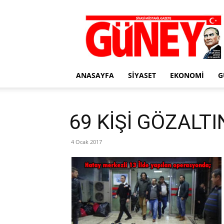
Gazete
Güney
ANASAYFA
SIYASET
EKONOMI
G
69 KİŞİ GÖZALTI
4 Ocak 2017