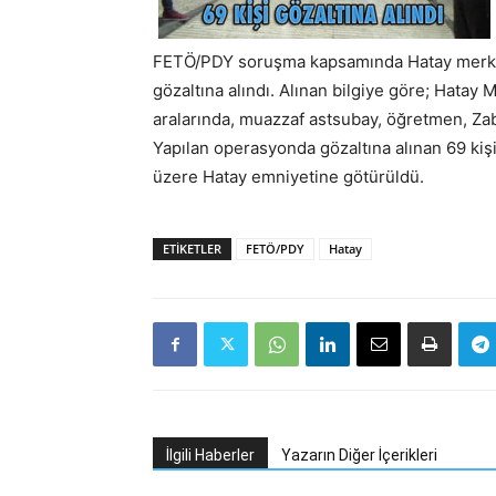
FETÖ/PDY soruşma kapsamında Hatay merkezl
gözaltına alındı. Alınan bilgiye göre; Hatay
aralarında, muazzaf astsubay, öğretmen, Zabı
Yapılan operasyonda gözaltına alınan 69 kiş
üzere Hatay emniyetine götürüldü.
ETIKETLER
FETÖ/PDY
Hatay
İlgili Haberler
Yazarın Diğer İçerikleri