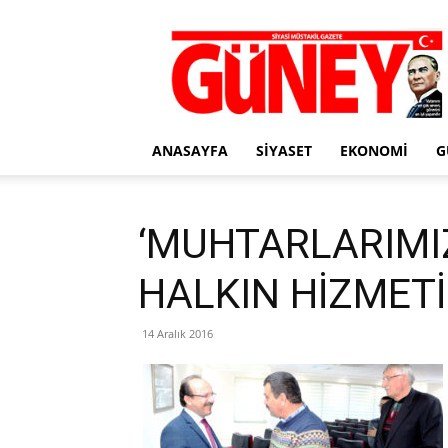
Gazete
Güney
ANASAYFA
SIYASET
EKONOMI
G
‘MUHTARLARIMI
HALKIN HİZMETİ
14 Aralık 2016