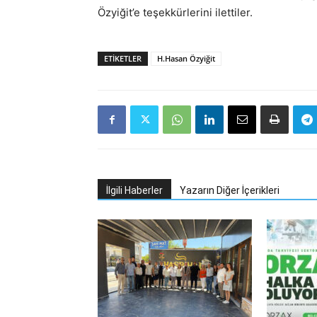
Özyiğit’e teşekkürlerini ilettiler.
ETIKETLER
H.Hasan Özyiğit
İlgili Haberler
Yazarın Diğer İçerikleri