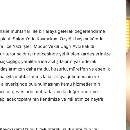
lle muhtarları ile bir araya gelerek değerlendirme
Toplantı Salonu’nda Kaymakam Özyiğit başkanlığında
İlçe Yazı İşleri Müdür Vekili Çağrı Avcı katıldı.
r terör saldırısı neticesinde şehit olan kardeşlerimize
aşsağlığı, yaralılara ise acil şifalar niyaz ederek
daşlarımızın daha mutlu, huzurlu, müreffeh ve esenlik
acıyla muhtarlarımızla bir araya gelinmesinin ve
gi alışverişinde bulunulmasının kamu hizmetlerinin
inci çerçevesinde muhtarlarımızla değerlendirme
pılacak toplantının kentimize ve milletimize hayırlı
Kaymakam Özyiğit; “Muhtarlık, kültürümüzün ve