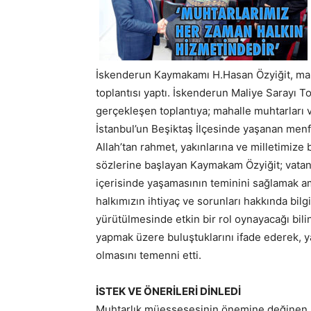
İskenderun Kaymakamı H.Hasan Özyiğit, maha
toplantısı yaptı. İskenderun Maliye Sarayı 
gerçekleşen toplantıya; mahalle muhtarları ve 
İstanbul’un Beşiktaş İlçesinde yaşanan menfu
Allah’tan rahmet, yakınlarına ve milletimize b
sözlerine başlayan Kaymakam Özyiğit; vatan
içerisinde yaşamasının teminini sağlamak am
halkımızın ihtiyaç ve sorunları hakkında bil
yürütülmesinde etkin bir rol oynayacağı bil
yapmak üzere buluştuklarını ifade ederek, ya
olmasını temenni etti.
İSTEK VE ÖNERİLERİ DİNLEDİ
Muhtarlık müessesesinin önemine değinen 