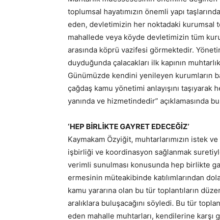
toplumsal hayatımızın önemli yapı taşlarınd
eden, devletimizin her noktadaki kurumsal t
mahallede veya köyde devletimizin tüm kuru
arasında köprü vazifesi görmektedir. Yöneti
duyduğunda çalacakları ilk kapının muhtarlıkl
Günümüzde kendini yenileyen kurumların baş
çağdaş kamu yönetimi anlayışını taşıyarak
yanında ve hizmetindedir” açıklamasında bu
‘HEP BİRLİKTE GAYRET EDECEĞİZ’
Kaymakam Özyiğit, muhtarlarımızın istek ve ön
işbirliği ve koordinasyon sağlanmak suretiy
verimli sunulması konusunda hep birlikte gay
ermesinin müteakibinde katılımlarından dol
kamu yararına olan bu tür toplantıların düzen
aralıklara buluşacağını söyledi. Bu tür topl
eden mahalle muhtarları, kendilerine karşı 