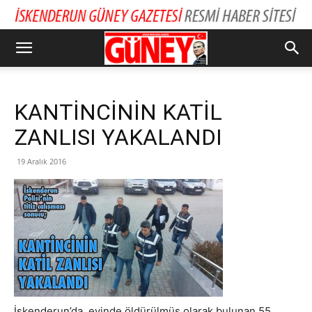
KANTİNCİNİN KATİL
ZANLISI YAKALANDI
19 Aralık 2016
İskenderun’da, evinde öldürülmüş olarak bulunan 55