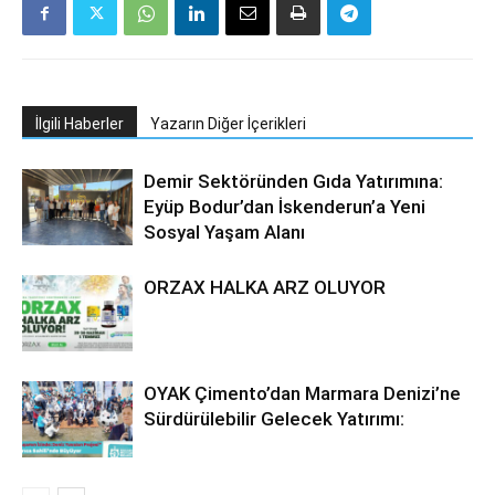
İlgili Haberler
Yazarın Diğer İçerikleri
Demir Sektöründen Gıda Yatırımına:
Eyüp Bodur’dan İskenderun’a Yeni
Sosyal Yaşam Alanı
ORZAX HALKA ARZ OLUYOR
OYAK Çimento’dan Marmara Denizi’ne
Sürdürülebilir Gelecek Yatırımı: