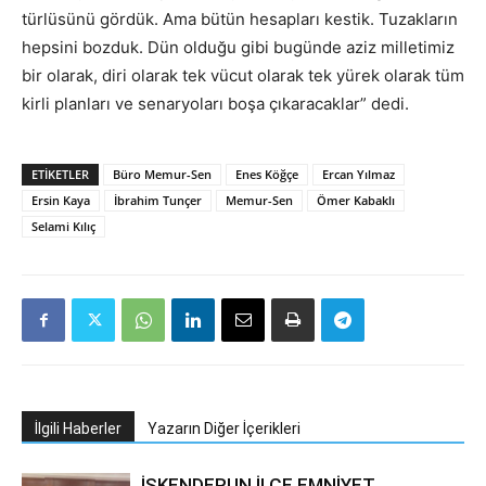
türlüsünü gördük. Ama bütün hesapları kestik. Tuzakların
hepsini bozduk. Dün olduğu gibi bugünde aziz milletimiz
bir olarak, diri olarak tek vücut olarak tek yürek olarak tüm
kirli planları ve senaryoları boşa çıkaracaklar” dedi.
ETIKETLER
Büro Memur-Sen
Enes Köğçe
Ercan Yılmaz
Ersin Kaya
İbrahim Tunçer
Memur-Sen
Ömer Kabaklı
Selami Kılıç
İlgili Haberler
Yazarın Diğer İçerikleri
İSKENDERUN İLÇE EMNİYET