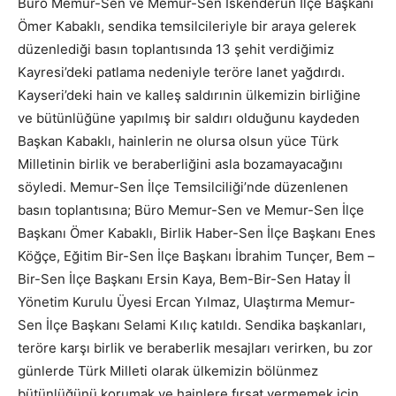
Büro Memur-Sen ve Memur-Sen İskenderun İlçe Başkanı
Ömer Kabaklı, sendika temsilcileriyle bir araya gelerek
düzenlediği basın toplantısında 13 şehit verdiğimiz
Kayresi’deki patlama nedeniyle teröre lanet yağdırdı.
Kayseri’deki hain ve kalleş saldırınin ülkemizin birliğine
ve bütünlüğüne yapılmış bir saldırı olduğunu kaydeden
Başkan Kabaklı, hainlerin ne olursa olsun yüce Türk
Milletinin birlik ve beraberliğini asla bozamayacağını
söyledi. Memur-Sen İlçe Temsilciliği’nde düzenlenen
basın toplantısına; Büro Memur-Sen ve Memur-Sen İlçe
Başkanı Ömer Kabaklı, Birlik Haber-Sen İlçe Başkanı Enes
Köğçe, Eğitim Bir-Sen İlçe Başkanı İbrahim Tunçer, Bem –
Bir-Sen İlçe Başkanı Ersin Kaya, Bem-Bir-Sen Hatay İl
Yönetim Kurulu Üyesi Ercan Yılmaz, Ulaştırma Memur-
Sen İlçe Başkanı Selami Kılıç katıldı. Sendika başkanları,
teröre karşı birlik ve beraberlik mesajları verirken, bu zor
günlerde Türk Milleti olarak ülkemizin bölünmez
bütünlüğünü korumak ve hainlere fırsat vermemek için