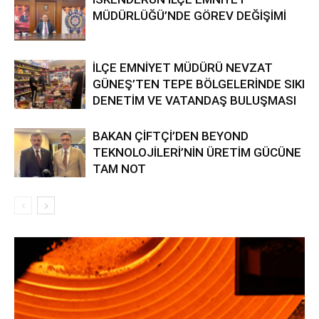
MÜDÜRLÜĞÜ’NDE GÖREV DEĞİŞİMİ
İLÇE EMNİYET MÜDÜRÜ NEVZAT
GÜNEŞ’TEN TEPE BÖLGELERİNDE SIKI
DENETİM VE VATANDAŞ BULUŞMASI
BAKAN ÇİFTÇİ’DEN BEYOND
TEKNOLOJİLERİ’NİN ÜRETİM GÜCÜNE
TAM NOT