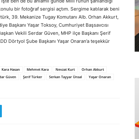
İşte ben de bu anlamlı günde Milli ruhun şahlandığı
 konulu bir fotoğraf sergisi açtım. Sergime katılarak beni
ürk, 39. Mekanize Tugay Komutanı Alb. Orhan Akkurt,
diye Başkanı Yaşar Toksoy, Cumhuriyet Başsavcısı
aşkan Vekili Serdar Güven, MHP ilçe Başkanı Şerif
ADD Dörtyol Şube Başkanı Yaşar Onaran’a teşekkür
Kara Hasan
Mehmet Kara
Nevzat Kurt
Orhan Akkurt
dar Güven
Şerif Türker
Serkan Tayyar Ünsal
Yaşar Onaran