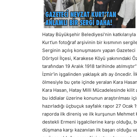
Hatay Büyükşehir Belediyesi’nin katkılarıy
Kurt’un fotoğraf arşivinin bir kısmının sergil
Serginin açılış konuşmasını yapan Gazeteci 
Dörtyol İlçesi, Karakese Köyü yakınındaki Ö
tarafından 19 Aralık 1918 tarihinde atılmıştı
İzmir’in işgalinden yaklaşık altı ay öncedir.
ölmesiyle bu çete içinde yeralan Kara Hasan
Kara Hasan, Hatay Milli Mücadelesinde kilit
bu iddialar üzerine konunun araştırılması iç
hazırladığı üçbuçuk sayfalık rapor 27 Ocak 19
raporda ilk direniş ve ilk kurşunun Mehmet Ka
destekli Ermeni işgalcilerine karşı olduğu, b
düşmana karşı kazanılan ilk başarı olduğu ve 