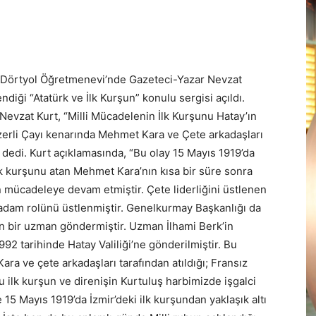
la Dörtyol Öğretmenevi’nde Gazeteci-Yazar Nevzat
endiği “Atatürk ve İlk Kurşun” konulu sergisi açıldı.
Nevzat Kurt, “Milli Mücadelenin İlk Kurşunu Hatay’ın
zerli Çayı kenarında Mehmet Kara ve Çete arkadaşları
r” dedi. Kurt açıklamasında, “Bu olay 15 Mayıs 1919’da
 İlk kurşunu atan Mehmet Kara’nın kısa bir süre sonra
 mücadeleye devam etmiştir. Çete liderliğini üstlenen
 adam rolünü üstlenmiştir. Genelkurmay Başkanlığı da
in bir uzman göndermiştir. Uzman İlhami Berk’in
92 tarihinde Hatay Valiliği’ne gönderilmiştir. Bu
ra ve çete arkadaşları tarafından atıldığı; Fransız
u ilk kurşun ve direnişin Kurtuluş harbimizde işgalci
15 Mayıs 1919’da İzmir’deki ilk kurşundan yaklaşık altı