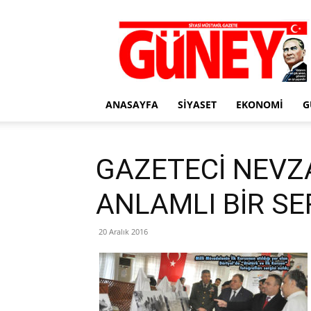
Gazete
Güney
ANASAYFA
SIYASET
EKONOMI
G
GAZETECİ NEVZ
ANLAMLI BİR SE
20 Aralık 2016