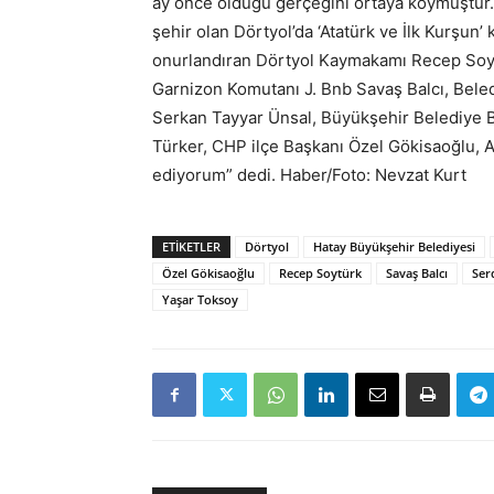
ay önce olduğu gerçeğini ortaya koymuştur. 
şehir olan Dörtyol’da ‘Atatürk ve İlk Kurşun’
onurlandıran Dörtyol Kaymakamı Recep Soyt
Garnizon Komutanı J. Bnb Savaş Balcı, Bele
Serkan Tayyar Ünsal, Büyükşehir Belediye B
Türker, CHP ilçe Başkanı Özel Gökisaoğlu, 
ediyorum” dedi. Haber/Foto: Nevzat Kurt
ETIKETLER
Dörtyol
Hatay Büyükşehir Belediyesi
Özel Gökisaoğlu
Recep Soytürk
Savaş Balcı
Ser
Yaşar Toksoy